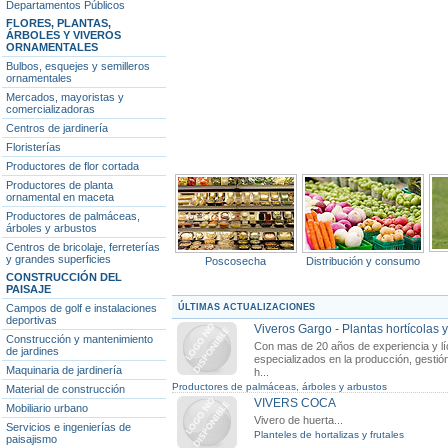
Departamentos Públicos
FLORES, PLANTAS,
ÁRBOLES Y VIVEROS
ORNAMENTALES
Bulbos, esquejes y semilleros
ornamentales
Mercados, mayoristas y
comercializadoras
Centros de jardinería
Floristerías
Productores de flor cortada
Productores de planta
ornamental en maceta
Productores de palmáceas,
árboles y arbustos
Centros de bricolaje, ferreterías
y grandes superficies
Poscosecha
Distribución y consumo
CONSTRUCCIÓN DEL
PAISAJE
ÚLTIMAS ACTUALIZACIONES
Campos de golf e instalaciones
deportivas
Viveros Gargo - Plantas hortícolas 
Construcción y mantenimiento
Con mas de 20 años de experiencia y lí
de jardines
especializados en la producción, gestió
Maquinaria de jardinería
h...
Productores de palmáceas, árboles y arbustos
Material de construcción
VIVERS COCA
Mobiliario urbano
Vivero de huerta...
Servicios e ingenierías de
Planteles de hortalizas y frutales
paisajismo