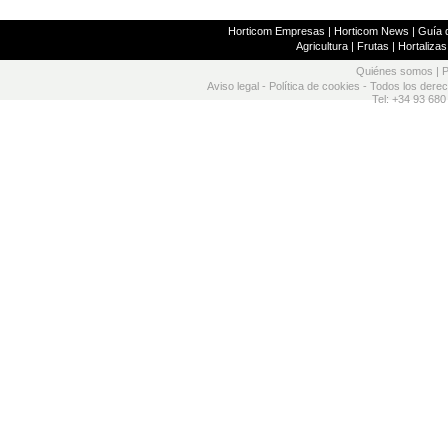
Horticom Empresas
|
Horticom News
|
Guía d
Agricultura
|
Frutas
|
Hortalizas
Quiénes somos
|
P
Aviso legal
-
Política de cookies
- Todos los dere
Tel: +34 93 680