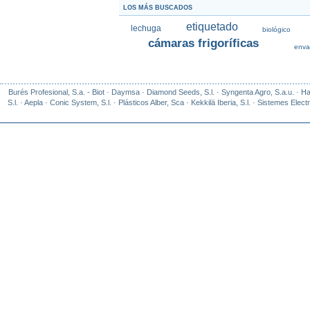
LOS MÁS BUSCADOS
etiquetado
lechuga
biológico
cámaras frigoríficas
enva
Burés Profesional, S.a. - Biot
·
Daymsa
·
Diamond Seeds, S.l.
·
Syngenta Agro, S.a.u.
·
Ha
S.l.
·
Aepla
·
Conic System, S.l.
·
Plásticos Alber, Sca
·
Kekkilä Iberia, S.l.
·
Sistemes Electr