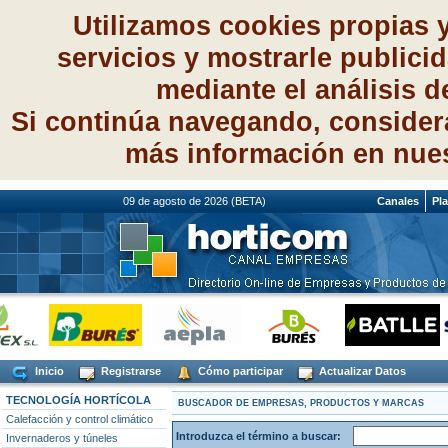
Utilizamos cookies propias 
servicios y mostrarle publici
mediante el análisis 
Si continúa navegando, consider
más información en nue
09 de agosto de 2026 (BETA)
Canales
Pl
Inicio
Registrarse
Cómo participar
Actualizar Datos
TECNOLOGÍA HORTÍCOLA
BUSCADOR DE EMPRESAS, PRODUCTOS Y MARCAS
Calefacción y control climático
Introduzca el término a buscar:
Invernaderos y túneles