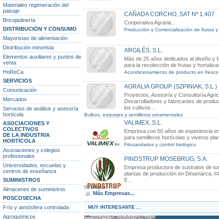
Materiales regeneración del
paisaje
CAÑADA CORCHO, SAT Nº 1.407
Bricojadinería
Cooperativa Agraria...
DISTRIBUCIÓN Y CONSUMO
Producción y Comercialización de frutas y 
Mayoristas de alimentación
Distribución minorista
ARGILÉS, S.L.
Elementos auxiliares y puntos de
Más de 25 años dedicados al diseño y 
venta
para la recolección de frutas y hortalizas
HoReCa
Acondicionamiento de producto en fresco
SERVICIOS
AGRALIA GROUP (SZPINIAK, S.L.)
Comunicación
Proyectos, Asesoría y Consultoría Agri
Mercados
Desarrolladores y fabricantes de produc
los cultivos...
Servicios de análisis y asesoría
hortícola
Bulbos, esquejes y semilleros ornamentales
VALIMEX, S.L.
ASOCIACIONES Y
COLECTIVOS
Empresa con 50 años de experiencia en
DE LA INDUSTRIA
para semilleros hortícolas y viveros plant
HORTÍCOLA
Fitosanitarios y control biológico
Asociaciones y colegios
profesionales
PINDSTRUP MOSEBRUG, S.A.
Universidades, escuelas y
Empresa productora de sustratos de turb
centros de enseñanza
plantas de producción en Dinamárca, Ir
E...
SUMINISTROS
Sustratos
Almacenes de suministros
Más Empresas...
POSCOSECHA
MUY INTERESANTE ...
Frío y atmósfera controlada
Agroquímicos