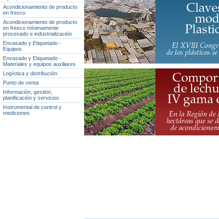
Acondicionamiento de producto
en fresco
Acondicionamiento de producto
en fresco mínimamente
procesado e industrialización
Envasado y Etiquetado -
Equipos
Envasado y Etiquetado -
Materiales y equipos auxiliares
Logística y distribución
Punto de venta
Información, gestión,
planificación y servicios
Instrumental de control y
mediciones