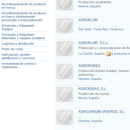
Producción ornamental....
Acondicionamiento de producto
Almería, España
en fresco
Acondicionamiento de producto
en fresco mínimamente
AGROFLOR
procesado e industrialización
...
Envasado y Etiquetado -
Equipos
San José - Costa Rica, Costa rica
Envasado y Etiquetado -
Materiales y equipos auxiliares
AGROFLOR, S.C.L.
Logística y distribución
Producción y comercialización de flor
Punto de venta
La Coruña, España
1 productos e
Información, gestión,
planificación y servicios
Instrumental de control y
AGROFOREX
mediciones
Producción árboles frutales, árbole
autóctonas...
Cáceres, España
AGROIDEAS, S.L.
Producción de cactus...
Murcia, España
AGROJARDÍN VIVEROS, S.L.
...
Córdoba, España