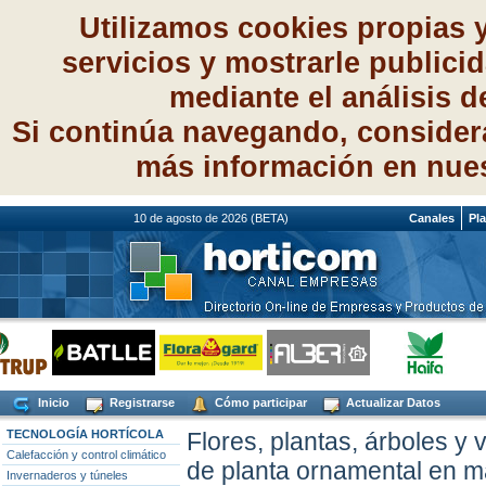
Utilizamos cookies propias 
servicios y mostrarle publici
mediante el análisis 
Si continúa navegando, consider
más información en nue
10 de agosto de 2026 (BETA)
Canales
Pl
Inicio
Registrarse
Cómo participar
Actualizar Datos
TECNOLOGÍA HORTÍCOLA
Flores, plantas, árboles y
Calefacción y control climático
de planta ornamental en m
Invernaderos y túneles