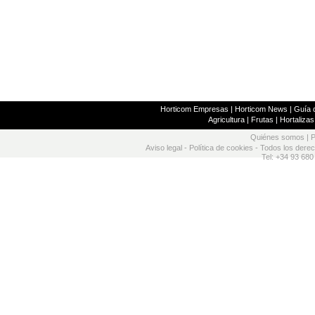
Horticom Empresas
|
Horticom News
|
Guía d
Agricultura
|
Frutas
|
Hortalizas
Quiénes somos
|
P
Aviso legal
-
Política de cookies
- Todos los dere
Tel: +34 93 680