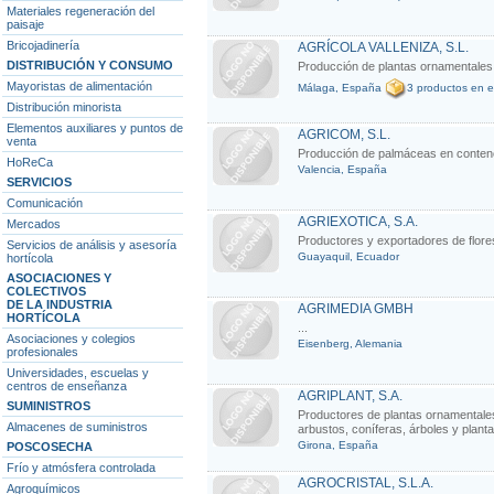
Materiales regeneración del
paisaje
Bricojadinería
AGRÍCOLA VALLENIZA, S.L.
DISTRIBUCIÓN Y CONSUMO
Producción de plantas ornamentales 
Mayoristas de alimentación
Málaga, España
3 productos en e
Distribución minorista
Elementos auxiliares y puntos de
AGRICOM, S.L.
venta
Producción de palmáceas en conten
HoReCa
Valencia, España
SERVICIOS
Comunicación
AGRIEXOTICA, S.A.
Mercados
Productores y exportadores de flores 
Servicios de análisis y asesoría
Guayaquil, Ecuador
hortícola
ASOCIACIONES Y
COLECTIVOS
DE LA INDUSTRIA
AGRIMEDIA GMBH
HORTÍCOLA
...
Asociaciones y colegios
Eisenberg, Alemania
profesionales
Universidades, escuelas y
centros de enseñanza
AGRIPLANT, S.A.
SUMINISTROS
Productores de plantas ornamentales 
Almacenes de suministros
arbustos, coníferas, árboles y plant
Girona, España
POSCOSECHA
Frío y atmósfera controlada
AGROCRISTAL, S.L.A.
Agroquímicos