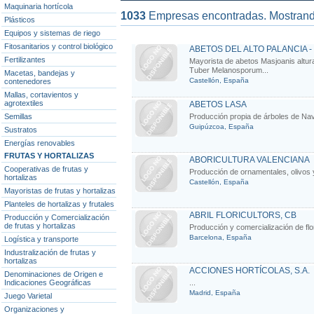
Maquinaria hortícola
1033
Empresas encontradas. Mostran
Plásticos
Equipos y sistemas de riego
Fitosanitarios y control biológico
ABETOS DEL ALTO PALANCIA 
Fertilizantes
Mayorista de abetos Masjoanis altura
Tuber Melanosporum...
Macetas, bandejas y
Castellón, España
contenedores
Mallas, cortavientos y
agrotextiles
ABETOS LASA
Semillas
Producción propia de árboles de Nav
Guipúzcoa, España
Sustratos
Energías renovables
FRUTAS Y HORTALIZAS
ABORICULTURA VALENCIANA
Cooperativas de frutas y
Producción de ornamentales, olivos y 
hortalizas
Castellón, España
Mayoristas de frutas y hortalizas
Planteles de hortalizas y frutales
ABRIL FLORICULTORS, CB
Producción y Comercialización
de frutas y hortalizas
Producción y comercialización de flor
Barcelona, España
Logística y transporte
Industralización de frutas y
hortalizas
ACCIONES HORTÍCOLAS, S.A.
Denominaciones de Origen e
Indicaciones Geográficas
...
Madrid, España
Juego Varietal
Organizaciones y