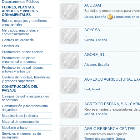
Departamentos Públicos
ACUDAM
FLORES, PLANTAS,
Bandejas y contenedores para vivero. 
ÁRBOLES Y VIVEROS
ORNAMENTALES
Lleida, España
4 productos en el
Bulbos, esquejes y semilleros
ornamentales
ACYCSA
Mercados, mayoristas y
comercializadoras
...
Centros de jardinería
Girona, España
Floristerías
Productores de flor cortada
AGORE, S.L.
Productores de planta
...
ornamental en maceta
Alicante, España
Productores de palmáceas,
árboles y arbustos
Centros de bricolaje, ferreterías
AGREXCO AGRICULTURAL EXP
y grandes superficies
...
CONSTRUCCIÓN DEL
Lod, Israel
PAISAJE
Campos de golf e instalaciones
deportivas
AGREXCO ESPAÑA, S.A.- CAR
Construcción y mantenimiento
Representantes y exportadores de pr
de jardines
Madrid, España
Maquinaria de jardinería
Material de construcción
Mobiliario urbano
AGRIC.RESEARCH CENTER
Servicios e ingenierías de
Ornamentales-Investigación....
paisajismo
Thermi (thessaloniki), Grecia