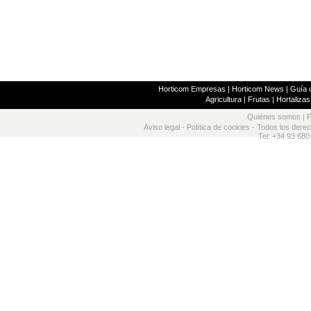
Horticom Empresas
|
Horticom News
|
Guía d
Agricultura
|
Frutas
|
Hortalizas
Quiénes somos
|
P
Aviso legal
-
Política de cookies
- Todos los dere
Tel: +34 93 680