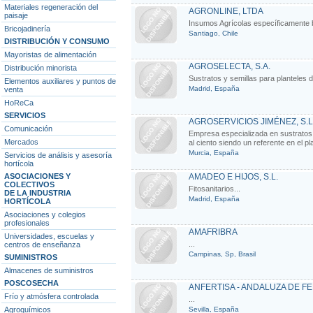
Materiales regeneración del
AGRONLINE, LTDA
paisaje
Insumos Agrícolas específicamente ba
Bricojadinería
Santiago, Chile
DISTRIBUCIÓN Y CONSUMO
Mayoristas de alimentación
AGROSELECTA, S.A.
Distribución minorista
Sustratos y semillas para planteles 
Elementos auxiliares y puntos de
Madrid, España
venta
HoReCa
SERVICIOS
AGROSERVICIOS JIMÉNEZ, S.L
Comunicación
Empresa especializada en sustratos, 
Mercados
al ciento siendo un referente en el pla
Murcia, España
Servicios de análisis y asesoría
hortícola
ASOCIACIONES Y
AMADEO E HIJOS, S.L.
COLECTIVOS
Fitosanitarios...
DE LA INDUSTRIA
Madrid, España
HORTÍCOLA
Asociaciones y colegios
profesionales
AMAFRIBRA
Universidades, escuelas y
...
centros de enseñanza
Campinas, Sp, Brasil
SUMINISTROS
Almacenes de suministros
POSCOSECHA
ANFERTISA - ANDALUZA DE F
Frío y atmósfera controlada
...
Agroquímicos
Sevilla, España