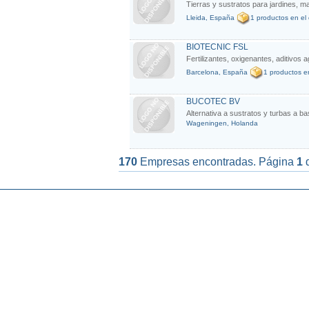
Tierras y sustratos para jardines, ma
Lleida, España
1 productos en el
BIOTECNIC FSL
Fertilizantes, oxigenantes, aditivos a
Barcelona, España
1 productos e
BUCOTEC BV
Alternativa a sustratos y turbas a ba
Wageningen, Holanda
170
Empresas encontradas. Página
1