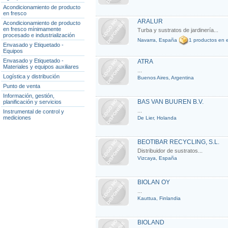
Acondicionamiento de producto
en fresco
ARALUR
Acondicionamiento de producto
en fresco mínimamente
Turba y sustratos de jardinería...
procesado e industrialización
Navarra, España
1 productos en e
Envasado y Etiquetado -
Equipos
Envasado y Etiquetado -
ATRA
Materiales y equipos auxiliares
...
Logística y distribución
Buenos Aires, Argentina
Punto de venta
Información, gestión,
BAS VAN BUUREN B.V.
planificación y servicios
...
Instrumental de control y
mediciones
De Lier, Holanda
BEOTIBAR RECYCLING, S.L.
Distribuidor de sustratos...
Vizcaya, España
BIOLAN OY
...
Kauttua, Finlandia
BIOLAND