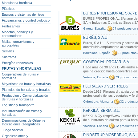
Maquinaria hortícola
Plásticos
BURÉS PROFESIONAL, S.A. - B
Equipos y sistemas de riego
BURES PROFESIONAL SA nace de la 
Fitosanitarios y control biológico
SA, y Industrias Químicas Sicosa SA c
Fertilizantes
Girona, España
67 productos en e
Macetas, bandejas y
contenedores
BURÉS, S.A.U.
Mallas, cortavientos y
Bures, S.A.U. - Sustratos y tierras 
agrotextiles
contribuido ampliamente al desarrollo 
Semillas
Barcelona, España
22 productos 
Sustratos
COMERCIAL PROJAR, S.A.
Energías renovables
Hace más de 30 años D. Alejandro Fa
FRUTAS Y HORTALIZAS
que ha crecido hasta convertirse en 
Cooperativas de frutas y
Valencia, España
73 productos en
hortalizas
Mayoristas de frutas y hortalizas
FLORAGARD VERTRIEBS
Planteles de hortalizas y frutales
Desde 1919, Floragard trabaja con éxi
Producción y Comercialización
profesional y tierras vegetales y ferti
de frutas y hortalizas
Oldenburg, Alemania
32 productos
Logística y transporte
KEKKILÄ IBERIA, S.L.
Industralización de frutas y
hortalizas
KEKKILÄ Oy (http://www.kekkila.fi/) c
de substratos de cultivo para la hortic
Denominaciones de Origen e
Indicaciones Geográficas
Valencia, España
12 productos en
Juego Varietal
PINDSTRUP MOSEBRUG, S.A.
Organizaciones y