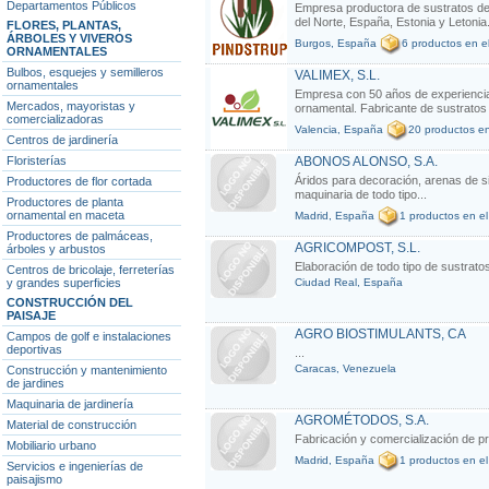
Departamentos Públicos
Empresa productora de sustratos de 
del Norte, España, Estonia y Letonia.
FLORES, PLANTAS,
ÁRBOLES Y VIVEROS
Burgos, España
6 productos en e
ORNAMENTALES
Bulbos, esquejes y semilleros
VALIMEX, S.L.
ornamentales
Empresa con 50 años de experiencia 
Mercados, mayoristas y
ornamental. Fabricante de sustratos 
comercializadoras
Valencia, España
20 productos en
Centros de jardinería
Floristerías
ABONOS ALONSO, S.A.
Áridos para decoración, arenas de sil
Productores de flor cortada
maquinaria de todo tipo...
Productores de planta
ornamental en maceta
Madrid, España
1 productos en el
Productores de palmáceas,
AGRICOMPOST, S.L.
árboles y arbustos
Elaboración de todo tipo de sustratos.
Centros de bricolaje, ferreterías
y grandes superficies
Ciudad Real, España
CONSTRUCCIÓN DEL
PAISAJE
AGRO BIOSTIMULANTS, CA
Campos de golf e instalaciones
deportivas
...
Caracas, Venezuela
Construcción y mantenimiento
de jardines
Maquinaria de jardinería
AGROMÉTODOS, S.A.
Material de construcción
Fabricación y comercialización de pro
Mobiliario urbano
Madrid, España
1 productos en el
Servicios e ingenierías de
paisajismo