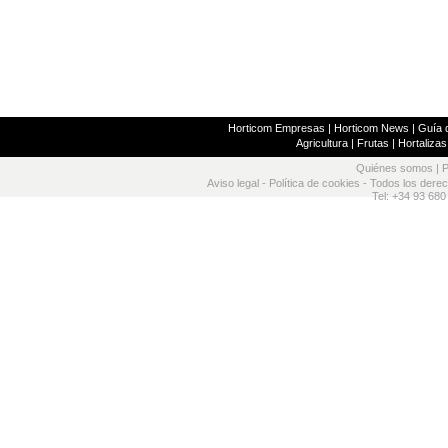
Horticom Empresas
|
Horticom News
|
Guía d
Agricultura
|
Frutas
|
Hortalizas
Quiénes somos
|
P
Aviso legal
-
Política de cookies
- Todos los dere
Tel: +34 93 680