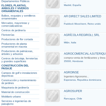
Departamentos Públicos
...
Madrid, España
FLORES, PLANTAS,
ÁRBOLES Y VIVEROS
ORNAMENTALES
Bulbos, esquejes y semilleros
AFI DIRECT SALES LIMITED
ornamentales
...
Mercados, mayoristas y
Paddock Wood-kent, Reino unido
comercializadoras
Centros de jardinería
Floristerías
AGRÍCOLA REGIROLI, SRL
...
Productores de flor cortada
Milán, Italia
Productores de planta
ornamental en maceta
Productores de palmáceas,
AGROCOMERCIAL AJUTERIQU
árboles y arbustos
compra-venta de fertilizantes y linea f
Centros de bricolaje, ferreterías
y grandes superficies
35000, Honduras
CONSTRUCCIÓN DEL
PAISAJE
AGROINSE
Campos de golf e instalaciones
deportivas
Ingeniero Agronomo...
Esperanza, Republica dominicana
Construcción y mantenimiento
de jardines
Maquinaria de jardinería
AGROSUPER
Material de construcción
...
Mobiliario urbano
Rancagua, Chile
Servicios e ingenierías de
paisajismo