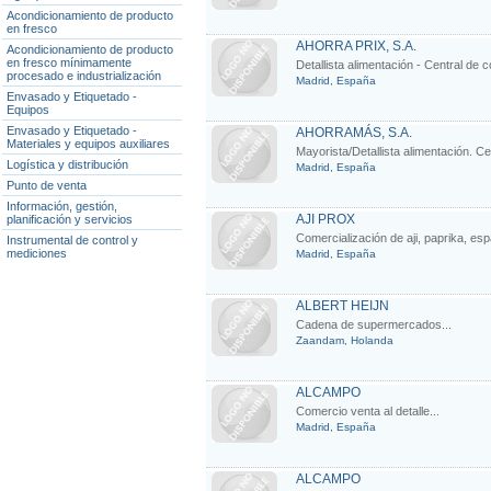
Acondicionamiento de producto
en fresco
AHORRA PRIX, S.A.
Acondicionamiento de producto
en fresco mínimamente
Detallista alimentación - Central de
procesado e industrialización
Madrid, España
Envasado y Etiquetado -
Equipos
Envasado y Etiquetado -
AHORRAMÁS, S.A.
Materiales y equipos auxiliares
Mayorista/Detallista alimentación. C
Logística y distribución
Madrid, España
Punto de venta
Información, gestión,
AJI PROX
planificación y servicios
Comercialización de aji, paprika, esp
Instrumental de control y
mediciones
Madrid, España
ALBERT HEIJN
Cadena de supermercados...
Zaandam, Holanda
ALCAMPO
Comercio venta al detalle...
Madrid, España
ALCAMPO