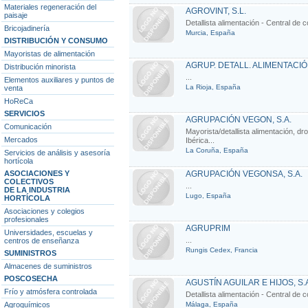
Materiales regeneración del
AGROVINT, S.L.
paisaje
Detallista alimentación - Central d
Bricojadinería
Murcia, España
DISTRIBUCIÓN Y CONSUMO
Mayoristas de alimentación
AGRUP. DETALL. ALIMENTACIÓN
Distribución minorista
...
Elementos auxiliares y puntos de
La Rioja, España
venta
HoReCa
SERVICIOS
AGRUPACIÓN VEGON, S.A.
Comunicación
Mayorista/detallista alimentación, 
Mercados
Ibérica...
La Coruña, España
Servicios de análisis y asesoría
hortícola
ASOCIACIONES Y
AGRUPACIÓN VEGONSA, S.A.
COLECTIVOS
...
DE LA INDUSTRIA
Lugo, España
HORTÍCOLA
Asociaciones y colegios
profesionales
AGRUPRIM
Universidades, escuelas y
...
centros de enseñanza
Rungis Cedex, Francia
SUMINISTROS
Almacenes de suministros
POSCOSECHA
AGUSTÍN AGUILAR E HIJOS, S.
Frío y atmósfera controlada
Detallista alimentación - Central d
Agroquímicos
Málaga, España