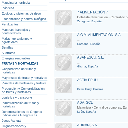
Maquinaria hortícola
Plásticos
7 ALIMENTACIÓN 7
Equipos y sistemas de riego
Detallista alimentación - Central de
Fitosanitarios y control biológico
Zaragoza, España
Fertilizantes
Macetas, bandejas y
contenedores
A.G.M. ALIMENTACIÓN, S.A.
Mallas, cortavientos y
...
agrotextiles
Córdoba, España
Semillas
Sustratos
ABANESCU, S.L.
Energías renovables
...
FRUTAS Y HORTALIZAS
Girona, España
Cooperativas de frutas y
hortalizas
Mayoristas de frutas y hortalizas
ACTIV PPHU
Planteles de hortalizas y frutales
...
Producción y Comercialización
Belsk Duzy, Polonia
de frutas y hortalizas
Logística y transporte
ADA, SCL
Industralización de frutas y
hortalizas
Mayorista - Central de compras: Eur
Denominaciones de Origen e
León, España
Indicaciones Geográficas
Juego Varietal
ADIPAN, S.A.
Organizaciones y