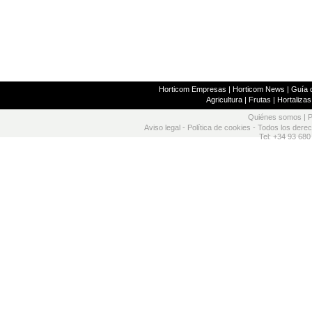
Horticom Empresas
|
Horticom News
|
Guía d
Agricultura
|
Frutas
|
Hortalizas
Quiénes somos
|
P
Aviso legal
-
Política de cookies
- Todos los dere
Tel: +34 93 680