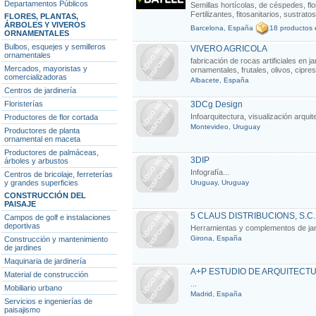
Departamentos Públicos
Semillas hortícolas, de céspedes, fl
Fertilizantes, fitosanitarios, sustra
FLORES, PLANTAS,
ÁRBOLES Y VIVEROS
Barcelona, España
18 productos 
ORNAMENTALES
Bulbos, esquejes y semilleros
VIVERO AGRICOLA
ornamentales
fabricación de rocas artificiales en 
Mercados, mayoristas y
ornamentales, frutales, olivos, cipres
comercializadoras
Albacete, España
Centros de jardinería
Floristerías
3DCg Design
Infoarquitectura, visualización arqui
Productores de flor cortada
Montevideo, Uruguay
Productores de planta
ornamental en maceta
Productores de palmáceas,
3DIP
árboles y arbustos
Infografía...
Centros de bricolaje, ferreterías
y grandes superficies
Uruguay, Uruguay
CONSTRUCCIÓN DEL
PAISAJE
5 CLAUS DISTRIBUCIONS, S.C.
Campos de golf e instalaciones
deportivas
Herramientas y complementos de jard
Girona, España
Construcción y mantenimiento
de jardines
Maquinaria de jardinería
A+P ESTUDIO DE ARQUITECTU
Material de construcción
...
Mobiliario urbano
Madrid, España
Servicios e ingenierías de
paisajismo