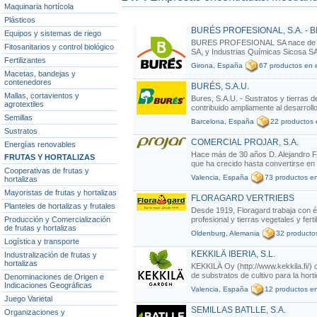
Maquinaria hortícola
Plásticos
BURÉS PROFESIONAL, S.A. - B
Equipos y sistemas de riego
BURES PROFESIONAL SA nace de la 
Fitosanitarios y control biológico
SA, y Industrias Químicas Sicosa SA c
Fertilizantes
Girona, España
67 productos en e
Macetas, bandejas y
contenedores
BURÉS, S.A.U.
Mallas, cortavientos y
Bures, S.A.U. - Sustratos y tierras 
agrotextiles
contribuido ampliamente al desarrollo 
Semillas
Barcelona, España
22 productos 
Sustratos
COMERCIAL PROJAR, S.A.
Energías renovables
Hace más de 30 años D. Alejandro Fa
FRUTAS Y HORTALIZAS
que ha crecido hasta convertirse en 
Cooperativas de frutas y
Valencia, España
73 productos en
hortalizas
Mayoristas de frutas y hortalizas
FLORAGARD VERTRIEBS
Planteles de hortalizas y frutales
Desde 1919, Floragard trabaja con éxi
Producción y Comercialización
profesional y tierras vegetales y ferti
de frutas y hortalizas
Oldenburg, Alemania
32 productos
Logística y transporte
KEKKILÄ IBERIA, S.L.
Industralización de frutas y
hortalizas
KEKKILÄ Oy (http://www.kekkila.fi/) c
de substratos de cultivo para la hortic
Denominaciones de Origen e
Indicaciones Geográficas
Valencia, España
12 productos en
Juego Varietal
SEMILLAS BATLLE, S.A.
Organizaciones y