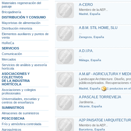
Materiales regeneración del
A-CERO
paisaje
Miembro de la AEP...
Bricojadinería
Madrid, España
DISTRIBUCIÓN Y CONSUMO
Mayoristas de alimentación
A.B.M. STIL HOME, SLU
Distribución minorista
...
Elementos auxiliares y puntos de
Zaragoza, España
venta
HoReCa
SERVICIOS
A.D.I.P.A.
Comunicación
...
Mercados
Málaga, España
Servicios de análisis y asesoría
hortícola
ASOCIACIONES Y
A.M.&F - AGRICULTURA Y MED
COLECTIVOS
Landscape Architecture. Diseño, proy
DE LA INDUSTRIA
públicos/privados. Recuperaciones m
HORTÍCOLA
Madrid, España
1 productos en el
Asociaciones y colegios
profesionales
A.PASCALE TORREVIEJA
Universidades, escuelas y
Jardineria...
centros de enseñanza
Alicante, España
SUMINISTROS
Almacenes de suministros
POSCOSECHA
A2P PAISATGE I ARQUITECTU
Frío y atmósfera controlada
Miembro de la AEP...
Agroquímicos
Barcelona, España