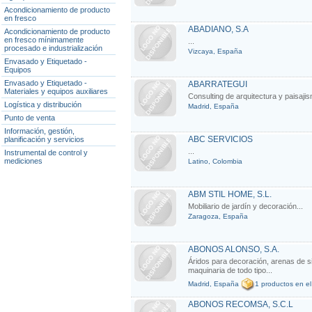
Acondicionamiento de producto
en fresco
ABADIANO, S.A
Acondicionamiento de producto
en fresco mínimamente
...
procesado e industrialización
Vizcaya, España
Envasado y Etiquetado -
Equipos
Envasado y Etiquetado -
ABARRATEGUI
Materiales y equipos auxiliares
Consulting de arquitectura y paisajis
Logística y distribución
Madrid, España
Punto de venta
Información, gestión,
ABC SERVICIOS
planificación y servicios
...
Instrumental de control y
mediciones
Latino, Colombia
ABM STIL HOME, S.L.
Mobiliario de jardín y decoración...
Zaragoza, España
ABONOS ALONSO, S.A.
Áridos para decoración, arenas de sil
maquinaria de todo tipo...
Madrid, España
1 productos en el
ABONOS RECOMSA, S.C.L