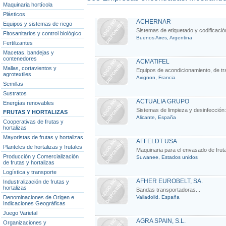
Maquinaria hortícola
Plásticos
ACHERNAR
Equipos y sistemas de riego
Sistemas de etiquetado y codificación p
Fitosanitarios y control biológico
Buenos Aires, Argentina
Fertilizantes
Macetas, bandejas y
contenedores
ACMATIFEL
Mallas, cortavientos y
Equipos de acondicionamiento, de tra
agrotextiles
Avignon, Francia
Semillas
Sustratos
ACTUALIA GRUPO
Energías renovables
Sistemas de limpieza y desinfección: 
FRUTAS Y HORTALIZAS
Alicante, España
Cooperativas de frutas y
hortalizas
Mayoristas de frutas y hortalizas
AFFELDT USA
Planteles de hortalizas y frutales
Maquinaria para el envasado de frutas
Producción y Comercialización
Suwanee, Estados unidos
de frutas y hortalizas
Logística y transporte
AFHER EUROBELT, SA.
Industralización de frutas y
hortalizas
Bandas transportadoras...
Denominaciones de Origen e
Valladolid, España
Indicaciones Geográficas
Juego Varietal
AGRA SPAIN, S.L.
Organizaciones y