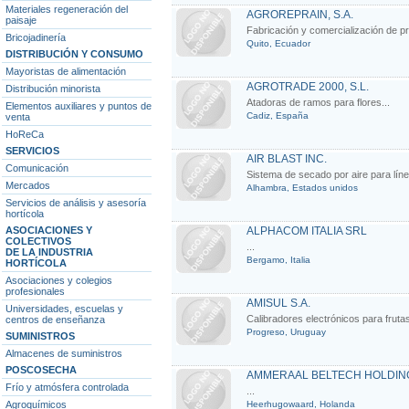
Materiales regeneración del
AGROREPRAIN, S.A.
paisaje
Fabricación y comercialización de pr
Bricojadinería
Quito, Ecuador
DISTRIBUCIÓN Y CONSUMO
Mayoristas de alimentación
AGROTRADE 2000, S.L.
Distribución minorista
Atadoras de ramos para flores...
Elementos auxiliares y puntos de
Cadiz, España
venta
HoReCa
SERVICIOS
AIR BLAST INC.
Comunicación
Sistema de secado por aire para lín
Mercados
Alhambra, Estados unidos
Servicios de análisis y asesoría
hortícola
ASOCIACIONES Y
ALPHACOM ITALIA SRL
COLECTIVOS
...
DE LA INDUSTRIA
Bergamo, Italia
HORTÍCOLA
Asociaciones y colegios
profesionales
AMISUL S.A.
Universidades, escuelas y
Calibradores electrónicos para fruta
centros de enseñanza
Progreso, Uruguay
SUMINISTROS
Almacenes de suministros
POSCOSECHA
AMMERAAL BELTECH HOLDING
Frío y atmósfera controlada
...
Agroquímicos
Heerhugowaard, Holanda