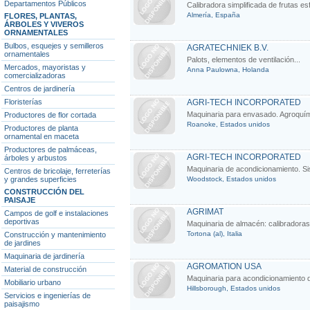
Departamentos Públicos
Calibradora simplificada de frutas esf
Almería, España
FLORES, PLANTAS,
ÁRBOLES Y VIVEROS
ORNAMENTALES
Bulbos, esquejes y semilleros
AGRATECHNIEK B.V.
ornamentales
Palots, elementos de ventilación...
Mercados, mayoristas y
Anna Paulowna, Holanda
comercializadoras
Centros de jardinería
Floristerías
AGRI-TECH INCORPORATED
Maquinaria para envasado. Agroquími
Productores de flor cortada
Roanoke, Estados unidos
Productores de planta
ornamental en maceta
Productores de palmáceas,
AGRI-TECH INCORPORATED
árboles y arbustos
Maquinaria de acondicionamiento. Si
Centros de bricolaje, ferreterías
y grandes superficies
Woodstock, Estados unidos
CONSTRUCCIÓN DEL
PAISAJE
AGRIMAT
Campos de golf e instalaciones
deportivas
Maquinaria de almacén: calibradoras,
Tortona (al), Italia
Construcción y mantenimiento
de jardines
Maquinaria de jardinería
AGROMATION USA
Material de construcción
Maquinaria para acondicionamiento d
Mobiliario urbano
Hillsborough, Estados unidos
Servicios e ingenierías de
paisajismo