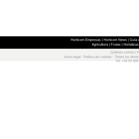
Horticom Empresas
|
Horticom News
|
Guía d
Agricultura
|
Frutas
|
Hortalizas
Quiénes somos
|
P
Aviso legal
-
Política de cookies
- Todos los dere
Tel: +34 93 680