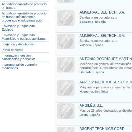
Acondicionamiento de producto
en fresco
AMMERAAL BELTECH, S.A.
Acondicionamiento de producto
en fresco mínimamente
Bandas transportadoras...
procesado e industrialización
Barcelona, España
Envasado y Etiquetado -
Equipos
Envasado y Etiquetado -
AMMERAAL BELTECH, S.A.
Materiales y equipos auxiliares
Bandas transportadoras...
Logística y distribución
Valencia, España
Punto de venta
Información, gestión,
ANTONIO RODRÍGUEZ MARTÍN
planificación y servicios
Mecánica en general de transmisión 
Instrumental de control y
hortofrutícola. Calibradoras de tomat
mediciones
Granada, España
APPLOM PACKHOUSE SYSTE
Maquinaria para acondicionamiento d
Huguenot, Sudáfrica
ARGILÉS, S.L.
Más de 25 años dedicados al diseño y
Lleida, España
ASCENT TECHNICS CORP.