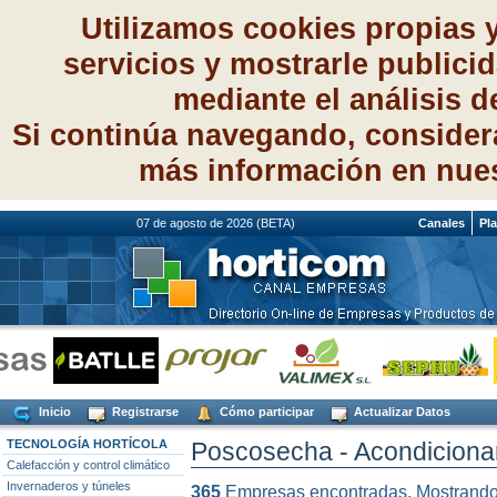
Utilizamos cookies propias 
servicios y mostrarle publici
mediante el análisis 
Si continúa navegando, consider
más información en nue
07 de agosto de 2026 (BETA)
Canales
Pl
Inicio
Registrarse
Cómo participar
Actualizar Datos
TECNOLOGÍA HORTÍCOLA
Poscosecha - Acondicionam
Calefacción y control climático
Invernaderos y túneles
365
Empresas encontradas. Mostrand