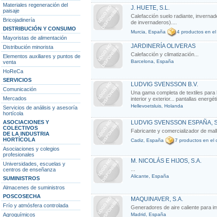
Materiales regeneración del
J. HUETE, S.L.
paisaje
Calefacción suelo radiante, invernad
Bricojadinería
de invernaderos)....
DISTRIBUCIÓN Y CONSUMO
Murcia, España
4 productos en el
Mayoristas de alimentación
JARDINERÍA OLIVERAS
Distribución minorista
Calefacción y climatización...
Elementos auxiliares y puntos de
Barcelona, España
venta
HoReCa
SERVICIOS
LUDVIG SVENSSON B.V.
Comunicación
Una gama completa de textiles para l
Mercados
interior y exterior... pantallas ener
Hellevoetsluis, Holanda
Servicios de análisis y asesoría
hortícola
ASOCIACIONES Y
LUDVIG SVENSSON ESPAÑA, S
COLECTIVOS
Fabricante y comercializador de malla
DE LA INDUSTRIA
HORTÍCOLA
Cadiz, España
7 productos en el 
Asociaciones y colegios
profesionales
M. NICOLÁS E HIJOS, S.A.
Universidades, escuelas y
...
centros de enseñanza
Alicante, España
SUMINISTROS
Almacenes de suministros
POSCOSECHA
MAQUINAVER, S.A.
Frío y atmósfera controlada
Generadores de aire caliente para inv
Agroquímicos
Madrid, España