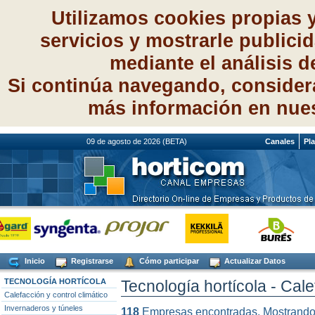
Utilizamos cookies propias 
servicios y mostrarle publici
mediante el análisis 
Si continúa navegando, consider
más información en nue
09 de agosto de 2026 (BETA)
Canales
Pl
Inicio
Registrarse
Cómo participar
Actualizar Datos
TECNOLOGÍA HORTÍCOLA
Tecnología hortícola - Cale
Calefacción y control climático
Invernaderos y túneles
118
Empresas encontradas. Mostrand