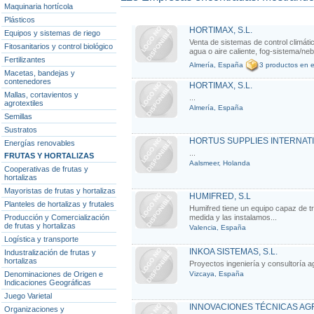
Maquinaria hortícola
Plásticos
HORTIMAX, S.L.
Equipos y sistemas de riego
Venta de sistemas de control climáti
Fitosanitarios y control biológico
agua o aire caliente, fog-sistema/neb
Fertilizantes
Almería, España
3 productos en e
Macetas, bandejas y
contenedores
HORTIMAX, S.L.
Mallas, cortavientos y
...
agrotextiles
Almería, España
Semillas
Sustratos
HORTUS SUPPLIES INTERNAT
Energías renovables
...
FRUTAS Y HORTALIZAS
Aalsmeer, Holanda
Cooperativas de frutas y
hortalizas
Mayoristas de frutas y hortalizas
HUMIFRED, S.L
Planteles de hortalizas y frutales
Humifred tiene un equipo capaz de tr
Producción y Comercialización
medida y las instalamos...
de frutas y hortalizas
Valencia, España
Logística y transporte
INKOA SISTEMAS, S.L.
Industralización de frutas y
hortalizas
Proyectos ingeniería y consultoría a
Denominaciones de Origen e
Vizcaya, España
Indicaciones Geográficas
Juego Varietal
INNOVACIONES TÉCNICAS AGR
Organizaciones y