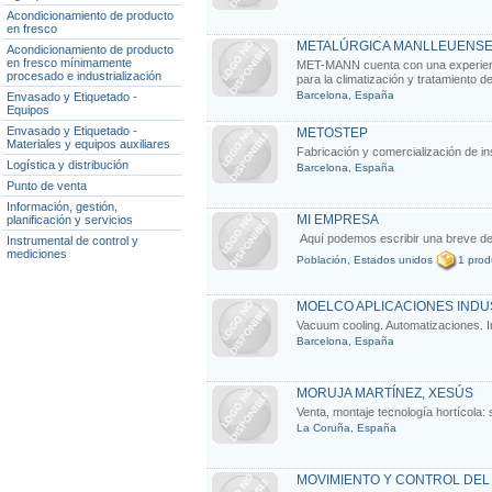
Acondicionamiento de producto
en fresco
METALÚRGICA MANLLEUENSE ,
Acondicionamiento de producto
en fresco mínimamente
MET-MANN cuenta con una experienci
procesado e industrialización
para la climatización y tratamiento 
Barcelona, España
Envasado y Etiquetado -
Equipos
Envasado y Etiquetado -
METOSTEP
Materiales y equipos auxiliares
Fabricación y comercialización de ins
Logística y distribución
Barcelona, España
Punto de venta
Información, gestión,
MI EMPRESA
planificación y servicios
Aquí podemos escribir una breve des
Instrumental de control y
mediciones
Población, Estados unidos
1 prod
MOELCO APLICACIONES INDUS
Vacuum cooling. Automatizaciones. I
Barcelona, España
MORUJA MARTÍNEZ, XESÚS
Venta, montaje tecnología hortícola:
La Coruña, España
MOVIMIENTO Y CONTROL DEL