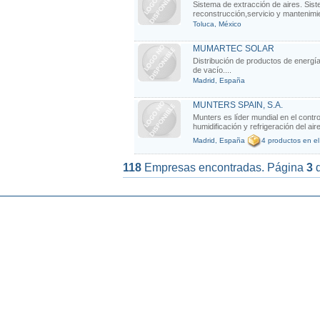
Sistema de extracción de aires. Sist
reconstrucción,servicio y mantenimie
Toluca, México
MUMARTEC SOLAR
Distribución de productos de energía
de vacío....
Madrid, España
MUNTERS SPAIN, S.A.
Munters es líder mundial en el contr
humidificación y refrigeración del ai
Madrid, España
4 productos en el
118
Empresas encontradas. Página
3