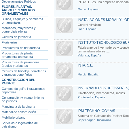
Departamentos Públicos
INTA S.L., es una empresa dedicada al
FLORES, PLANTAS,
Murcia, España
ÁRBOLES Y VIVEROS
ORNAMENTALES
Bulbos, esquejes y semilleros
INSTALACIONES MORAL Y LÓPE
ornamentales
Control climático...
Mercados, mayoristas y
Jaén, España
comercializadoras
Centros de jardinería
Floristerías
INSTITUTO TECNOLÓGICO EUR
Fabricante de invernaderos y tecnolo
Productores de flor cortada
termonebulizadores......
Productores de planta
Valencia, España
ornamental en maceta
Productores de palmáceas,
INTA, S.L.
árboles y arbustos
...
Centros de bricolaje, ferreterías
y grandes superficies
Murcia, España
CONSTRUCCIÓN DEL
PAISAJE
INVERNADEROS DEL SALNES, 
Campos de golf e instalaciones
deportivas
Calefacción, invernaderos, mallas...
Pontevedra, España
Construcción y mantenimiento
de jardines
Maquinaria de jardinería
IPM-TECHNOLOGY A/S
Material de construcción
Sistema de Calefacción Radiant Root,
Mobiliario urbano
Copenhagen, Dinamarca
Servicios e ingenierías de
paisajismo