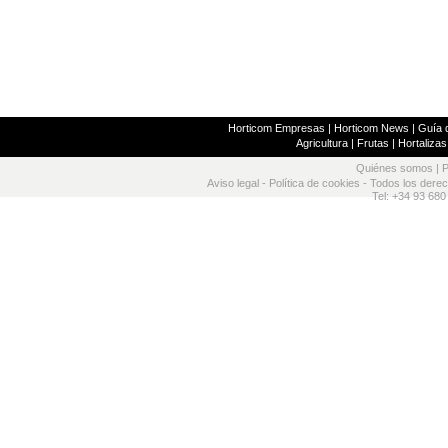
Horticom Empresas
|
Horticom News
|
Guía d
Agricultura
|
Frutas
|
Hortalizas
Quiénes somos
|
P
Aviso legal
-
Política de cookies
- Todos los dere
Tel: +34 93 680