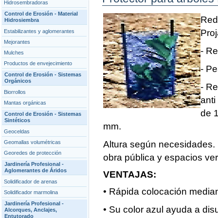
Hidrosembradoras
Control de Erosión - Material
Redp
Hidrosiembra
Proj
Estabilizantes y aglomerantes
Mejorantes
- Re
Mulches
Productos de envejecimiento
- Pe
Control de Erosión - Sistemas
Orgánicos
- Re
Biorrollos
anti
Mantas orgánicas
de 1
Control de Erosión - Sistemas
Sintéticos
mm.
Geoceldas
Geomallas volumétricas
Altura según necesidades. I
Georedes de protección
obra pública y espacios ve
Jardinería Profesional -
Aglomerantes de Áridos
VENTAJAS:
Solidificador de arenas
• Rápida colocación media
Solidificador marmolina
Jardinería Profesional -
• Su color azul ayuda a disu
Alcorques, Anclajes,
Entutorado