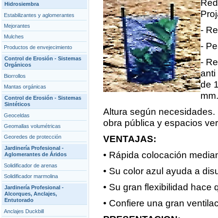
Redp
Hidrosiembra
Proj
Estabilizantes y aglomerantes
Mejorantes
- Re
Mulches
- Pe
Productos de envejecimiento
Control de Erosión - Sistemas
- Re
Orgánicos
anti
Biorrollos
de 1
Mantas orgánicas
mm
Control de Erosión - Sistemas
Sintéticos
Altura según necesidades. I
Geoceldas
obra pública y espacios ve
Geomallas volumétricas
Georedes de protección
VENTAJAS:
Jardinería Profesional -
• Rápida colocación media
Aglomerantes de Áridos
Solidificador de arenas
• Su color azul ayuda a disu
Solidificador marmolina
• Su gran flexibilidad hace 
Jardinería Profesional -
Alcorques, Anclajes,
Entutorado
• Confiere una gran ventilac
Anclajes Duckbill