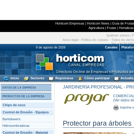
Horticom Empresas
|
Horticom News
|
Guía de Frutas
Agricultura
|
Frutas
|
Hortalizas
Quiénes somos
|
P
Aviso legal
-
Política de cookies
- Todos los dere
Tel: +34 93 680
8 de agosto de 2026
Canales
Platafo
Inicio
Sectores
Registrarse
Cómo participar
Actualiz
JARDINERÍA PROFESIONAL - P
DATOS DE LA EMPRESA
COMERCIAL 
PRODUCTOS DE LA EMPRESA
(Ver datos d
Chips de coco
Imprime e
Control de Erosión - Equipos
Barkblowers
Protector para árboles
Hidrosembradoras
Control de Erosión - Material