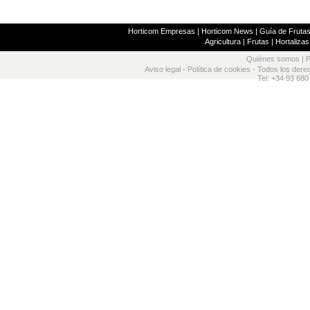
Horticom Empresas
|
Horticom News
|
Guía de Frutas
Agricultura
|
Frutas
|
Hortalizas
Quiénes somos
|
P
Aviso legal
-
Política de cookies
- Todos los dere
Tel: +34 93 680