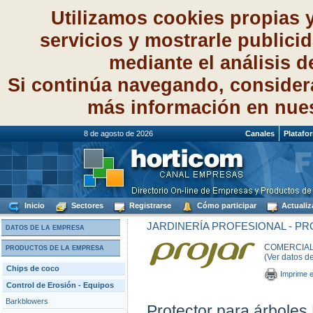
Utilizamos cookies propias 
servicios y mostrarle publici
mediante el análisis 
Si continúa navegando, consider
más información en nue
8 de agosto de 2026
Canales
Platafo
Inicio
Sectores
Registrarse
Cómo participar
Actualiz
JARDINERÍA PROFESIONAL - P
DATOS DE LA EMPRESA
COMERCIAL 
PRODUCTOS DE LA EMPRESA
(Ver datos d
Chips de coco
Imprime e
Control de Erosión - Equipos
Barkblowers
Protector para árboles