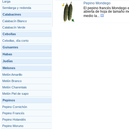
Larga
Pepino Mondego
Semilarga y redonda
El pepino francés Mondego e
abierta de hoja de tamaño med
Calabacines
medio la...
Calabacín Blanco
Calabacín Verde
Cebollas
Cebollas, día corto
Guisantes
Habas
Judías
Melones
Melón Amarillo
Melón Branco
Melón Charentais
Melón Piel de sapo
Pepinos
Pepino Cornichón
Pepino Francés
Pepino Holandés
Pepino Moruno