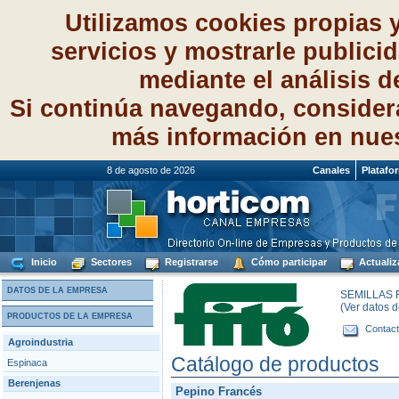
Utilizamos cookies propias 
servicios y mostrarle publici
mediante el análisis 
Si continúa navegando, consider
más información en nue
8 de agosto de 2026
Canales
Platafo
Inicio
Sectores
Registrarse
Cómo participar
Actualiz
DATOS DE LA EMPRESA
SEMILLAS F
(Ver datos 
PRODUCTOS DE LA EMPRESA
Contact
Agroindustria
Catálogo de productos
Espinaca
Berenjenas
Pepino Francés