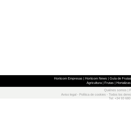
Horticom Empresas
|
Horticom News
|
Guía de Frutas
Agricultura
|
Frutas
|
Hortalizas
Quiénes somos
|
P
Aviso legal
-
Política de cookies
- Todos los dere
Tel: +34 93 680