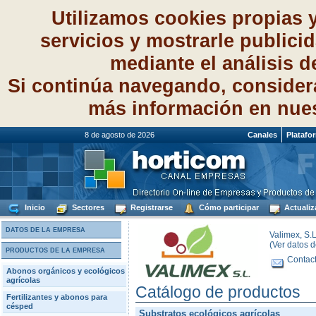
Utilizamos cookies propias 
servicios y mostrarle publici
mediante el análisis 
Si continúa navegando, consider
más información en nue
8 de agosto de 2026
Canales
Platafo
Inicio
Sectores
Registrarse
Cómo participar
Actualiz
DATOS DE LA EMPRESA
Valimex, S.L
(Ver datos 
PRODUCTOS DE LA EMPRESA
Contact
Abonos orgánicos y ecológicos
agrícolas
Catálogo de productos
Fertilizantes y abonos para
césped
Substratos ecológicos agrícolas