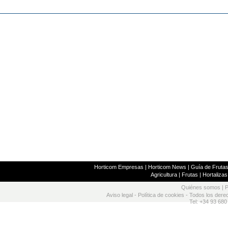
Horticom Empresas
|
Horticom News
|
Guía de Frutas
Agricultura
|
Frutas
|
Hortalizas
Quiénes somos
|
P
Aviso legal
-
Política de cookies
- Todos los dere
Tel: +34 93 680