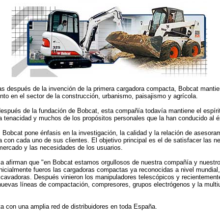
s después de la invención de la primera cargadora compacta, Bobcat mantie
to en el sector de la construcción, urbanismo, paisajismo y agrícola.
después de la fundación de Bobcat, esta compañía todavía mantiene el espíri
la tenacidad y muchos de los propósitos personales que la han conducido al éx
Bobcat pone énfasis en la investigación, la calidad y la relación de asesora
 con cada uno de sus clientes. El objetivo principal es el de satisfacer las 
 mercado y las necesidades de los usuarios.
a afirman que "en Bobcat estamos orgullosos de nuestra compañía y nuestr
Inicialmente fueros las cargadoras compactas ya reconocidas a nivel mundial
xcavadoras. Después vinieron los manipuladores telescópicos y recientement
nuevas líneas de compactación, compresores, grupos electrógenos y la multi
a con una amplia red de distribuidores en toda España.