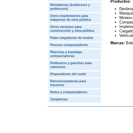
Productos:
Niveladoras (bulldozers y
Desbroz
polidozers)
Manipul
Otros implementos para
Miniexc
máquinas de obra pública
Compac
Implem
Otros servicios para
construcción y obra pública
Cargad
Vehículo
Palas cargadoras de ruedas
Marcas:
Bob
Pisones compactadores
Planchas y bandejas
compactadoras
Polibrazos y ganchos para
camiones
Preparadores del suelo
Retroexcavadoras para
tractores
Rulos y compactadores
Zanjadoras