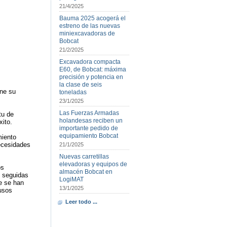
21/4/2025
Bauma 2025 acogerá el
estreno de las nuevas
miniexcavadoras de
Bobcat
21/2/2025
Excavadora compacta
E60, de Bobcat: máxima
precisión y potencia en
la clase de seis
ne su
toneladas
23/1/2025
Las Fuerzas Armadas
tu de
holandesas reciben un
ito.
importante pedido de
equipamiento Bobcat
miento
necesidades
21/1/2025
Nuevas carretillas
elevadoras y equipos de
os
almacén Bobcat en
, seguidas
LogiMAT
e se han
13/1/2025
usos
Leer todo ...