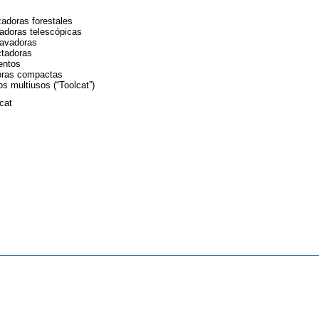
adoras forestales
adoras telescópicas
avadoras
tadoras
entos
oras compactas
s multiusos (“Toolcat”)
cat