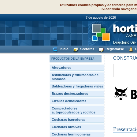
Utilizamos cookies propias y de terceros para m
Si continúa navegand
7 de agosto de
Inicio
Sectores
Registrarse
C
CONSTRUC
PRODUCTOS DE LA EMPRESA
Ahoyadores
Astilladoras y trituradoras de
biomasa
Baldeadoras y fregadoras viales
Brazos desbrozadores
Cizallas demoledoras
Compactadores
autopropulsados y rodillos
Cucharas barredoras
Cucharas bivalvas
Presentac
Cucharas hormigoneras