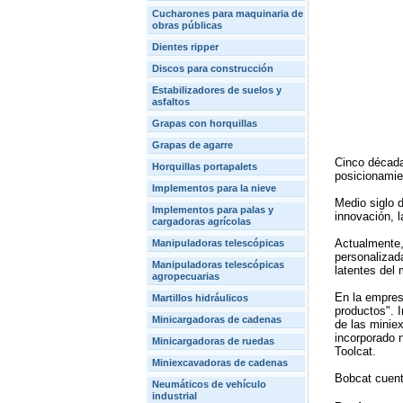
Cucharones para maquinaria de
obras públicas
Dientes ripper
Discos para construcción
Estabilizadores de suelos y
asfaltos
Grapas con horquillas
Grapas de agarre
Cinco década
Horquillas portapalets
posicionamien
Implementos para la nieve
Medio siglo 
Implementos para palas y
innovación, 
cargadoras agrícolas
Actualmente, 
Manipuladoras telescópicas
personalizada
Manipuladoras telescópicas
latentes del
agropecuarias
En la empres
Martillos hidráulicos
productos". 
Minicargadoras de cadenas
de las minie
incorporado 
Minicargadoras de ruedas
Toolcat.
Miniexcavadoras de cadenas
Bobcat cuent
Neumáticos de vehículo
industrial