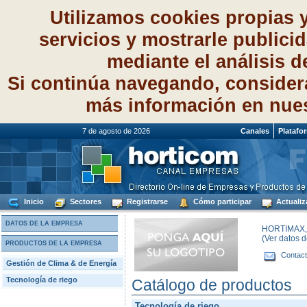
Utilizamos cookies propias 
servicios y mostrarle publici
mediante el análisis 
Si continúa navegando, consider
más información en nue
7 de agosto de 2026
Canales
Platafo
Inicio
Sectores
Registrarse
Cómo participar
Actualiz
DATOS DE LA EMPRESA
HORTIMAX, 
(Ver datos 
PRODUCTOS DE LA EMPRESA
Contact
Gestión de Clima & de Energía
Tecnología de riego
Catálogo de productos
Tecnología de riego