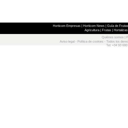
Horticom Empresas
|
Horticom News
|
Guía de Frutas
Agricultura
|
Frutas
|
Hortalizas
Quiénes somos
|
P
Aviso legal
-
Política de cookies
- Todos los dere
Tel: +34 93 680