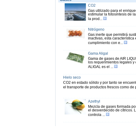
CO2
Gas utilizado para el enrique
estimular la fotosíntesis de 
la prod...
Nitrógeno
Gas inerte que permitirá sus
inactivas, esta característica
cumplimiento con e...
Gama Aligal
Gama de gases de AIR LIQUID
los requerimientos legales y 
ALIGAL es el ...
Hielo seco
CO2 en estado sólido y por tanto se encuentr
el transporte de productos frescos como de
Azethyl
Mezcla de gases formada por 
el desverdecido de cítricos.
controla ...