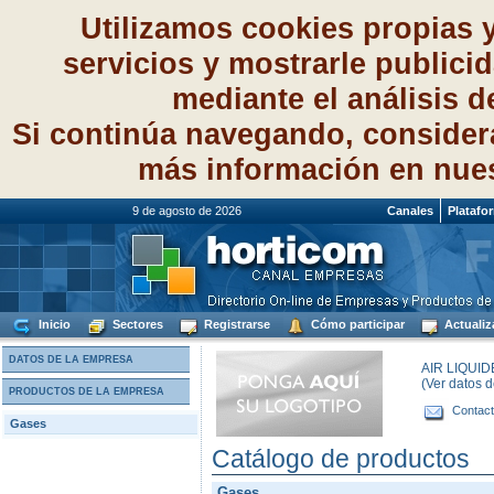
Utilizamos cookies propias 
servicios y mostrarle publici
mediante el análisis 
Si continúa navegando, consider
más información en nue
9 de agosto de 2026
Canales
Platafo
Inicio
Sectores
Registrarse
Cómo participar
Actualiz
DATOS DE LA EMPRESA
AIR LIQUID
(Ver datos 
PRODUCTOS DE LA EMPRESA
Contact
Gases
Catálogo de productos
Gases