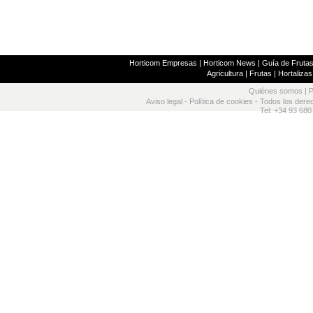
Horticom Empresas
|
Horticom News
|
Guía de Frutas
Agricultura
|
Frutas
|
Hortalizas
Quiénes somos
|
P
Aviso legal
-
Política de cookies
- Todos los dere
Tel: +34 93 680