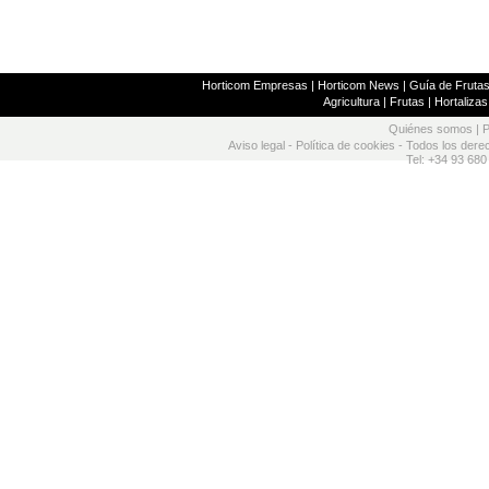
Horticom Empresas
|
Horticom News
|
Guía de Frutas
Agricultura
|
Frutas
|
Hortalizas
Quiénes somos
|
P
Aviso legal
-
Política de cookies
- Todos los dere
Tel: +34 93 680