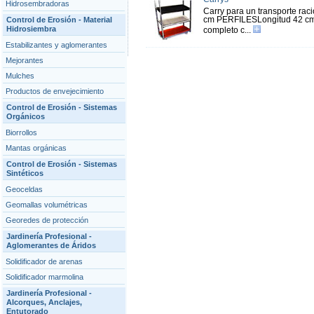
Hidrosembradoras
Carry para un transporte ra
cm PERFILESLongitud 42 cmLo
Control de Erosión - Material
Hidrosiembra
completo c...
Estabilizantes y aglomerantes
Mejorantes
Mulches
Productos de envejecimiento
Control de Erosión - Sistemas
Orgánicos
Biorrollos
Mantas orgánicas
Control de Erosión - Sistemas
Sintéticos
Geoceldas
Geomallas volumétricas
Georedes de protección
Jardinería Profesional -
Aglomerantes de Áridos
Solidificador de arenas
Solidificador marmolina
Jardinería Profesional -
Alcorques, Anclajes,
Entutorado