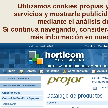
Utilizamos cookies propias 
servicios y mostrarle publici
mediante el análisis 
Si continúa navegando, consider
más información en nue
7 de agosto de 2026
Canales
Platafo
Inicio
Sectores
Registrarse
Cómo participar
Actualiz
COMERCIAL
DATOS DE LA EMPRESA
(Ver datos 
PRODUCTOS DE LA EMPRESA
Contact
Chips de coco
Catálogo de productos
Control de Erosión - Equipos
Carris
Barkblowers
Carrys