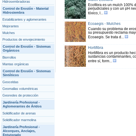
Hidrosembradoras
Ecofibra es un mulch 100% de
perjudiciales y con un pH neu
Control de Erosión - Material
Hidrosiembra
tóxico, l...
Estabilizantes y aglomerantes
Ecoaegis - Mulches
Mejorantes
Cuando su problema de erosi
su presupuesto reclama mayor
Mulches
Ecoaegis. Se trata d...
Productos de envejecimiento
Control de Erosión - Sistemas
Hortifibra
Orgánicos
Hortifibra es un producto he
sustancias contaminantes, co
Biorrollos
entre sí, form...
Mantas orgánicas
Control de Erosión - Sistemas
Sintéticos
Geoceldas
Geomallas volumétricas
Georedes de protección
Jardinería Profesional -
Aglomerantes de Áridos
Solidificador de arenas
Solidificador marmolina
Jardinería Profesional -
Alcorques, Anclajes,
Entutorado