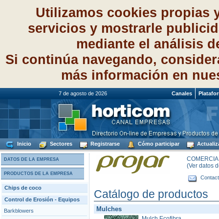
Utilizamos cookies propias 
servicios y mostrarle publici
mediante el análisis 
Si continúa navegando, consider
más información en nue
7 de agosto de 2026
Canales
Platafo
Inicio
Sectores
Registrarse
Cómo participar
Actualiz
COMERCIAL
DATOS DE LA EMPRESA
(Ver datos 
PRODUCTOS DE LA EMPRESA
Contact
Chips de coco
Catálogo de productos
Control de Erosión - Equipos
Mulches
Barkblowers
Mulch Ecofibra