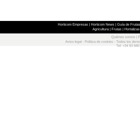
Horticom Empresas
|
Horticom News
|
Guía de Frutas
Agricultura
|
Frutas
|
Hortalizas
Quiénes somos
|
P
Aviso legal
-
Política de cookies
- Todos los dere
Tel: +34 93 680