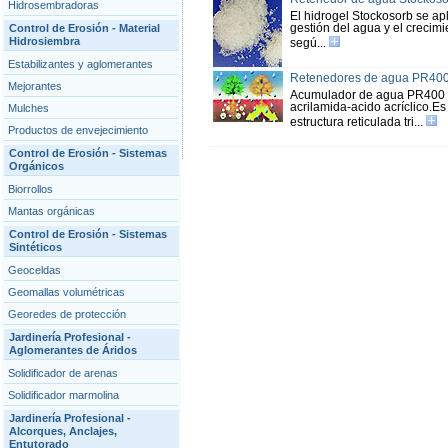
Hidrosembradoras
El hidrogel Stockosorb se apl
gestión del agua y el crecim
Control de Erosión - Material
Hidrosiembra
segú...
Estabilizantes y aglomerantes
Retenedores de agua PR40
Mejorantes
Acumulador de agua PR400 C
acrilamida-acido acríclico.E
Mulches
estructura reticulada tri...
Productos de envejecimiento
Control de Erosión - Sistemas
Orgánicos
Biorrollos
Mantas orgánicas
Control de Erosión - Sistemas
Sintéticos
Geoceldas
Geomallas volumétricas
Georedes de protección
Jardinería Profesional -
Aglomerantes de Áridos
Solidificador de arenas
Solidificador marmolina
Jardinería Profesional -
Alcorques, Anclajes,
Entutorado