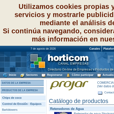
Utilizamos cookies propias 
servicios y mostrarle publici
mediante el análisis 
Si continúa navegando, consider
más información en nue
7 de agosto de 2026
Canales
Platafo
Inicio
Sectores
Registrarse
Cómo participar
Actualiz
COMERCIAL
DATOS DE LA EMPRESA
(Ver datos 
PRODUCTOS DE LA EMPRESA
Contact
Chips de coco
Catálogo de productos
Control de Erosión - Equipos
Retenedores de Agua
Barkblowers
Retenedor de agua Stockoso