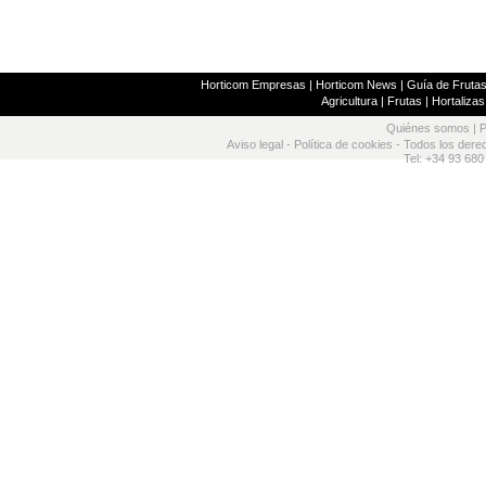
Horticom Empresas
|
Horticom News
|
Guía de Frutas
Agricultura
|
Frutas
|
Hortalizas
Quiénes somos
|
P
Aviso legal
-
Política de cookies
- Todos los dere
Tel: +34 93 680