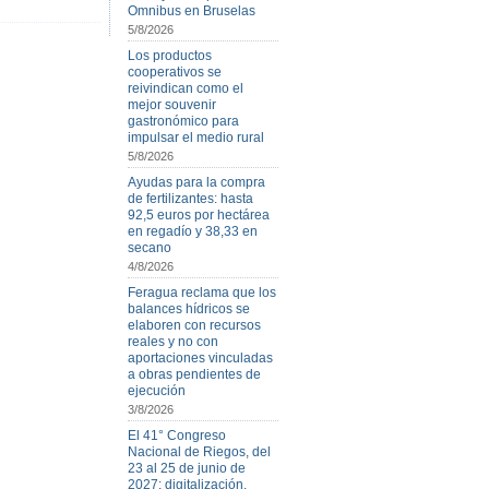
Omnibus en Bruselas
5/8/2026
Los productos
cooperativos se
reivindican como el
mejor souvenir
gastronómico para
impulsar el medio rural
5/8/2026
Ayudas para la compra
de fertilizantes: hasta
92,5 euros por hectárea
en regadío y 38,33 en
secano
4/8/2026
Feragua reclama que los
balances hídricos se
elaboren con recursos
reales y no con
aportaciones vinculadas
a obras pendientes de
ejecución
3/8/2026
El 41° Congreso
Nacional de Riegos, del
23 al 25 de junio de
2027: digitalización,