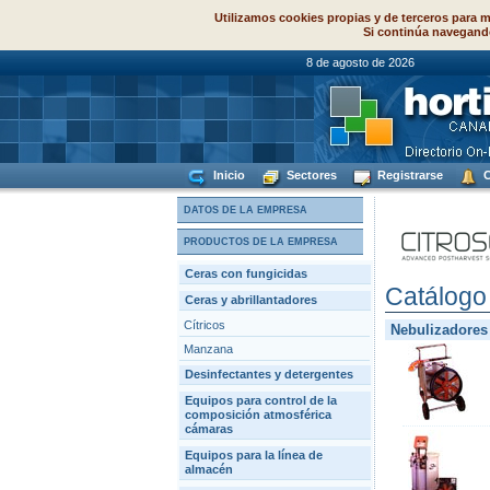
Utilizamos cookies propias y de terceros para m
Si continúa navegand
8 de agosto de
Inicio
Sectores
Registrarse
C
DATOS DE LA EMPRESA
PRODUCTOS DE LA EMPRESA
Ceras con fungicidas
Catálogo
Ceras y abrillantadores
Cítricos
Nebulizadores
Manzana
Desinfectantes y detergentes
Equipos para control de la
composición atmosférica
cámaras
Equipos para la línea de
almacén