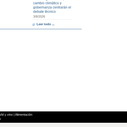
cambio climático y
gobernanza centrarán el
debate técnico
3/8/2026
Leer todo ...
Vid y vino
|
Alimentación
o