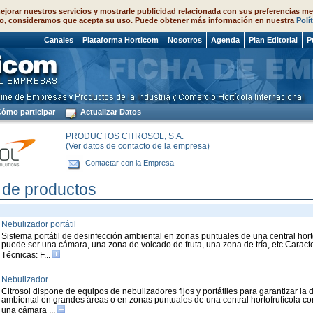
ejorar nuestros servicios y mostrarle publicidad relacionada con sus preferencias me
o, consideramos que acepta su uso. Puede obtener más información en nuestra
Polí
 2026
Canales
Plataforma Horticom
Nosotros
Agenda
Plan Editorial
P
ómo participar
Actualizar Datos
PRODUCTOS CITROSOL, S.A.
(Ver datos de contacto de la empresa)
Contactar con la Empresa
 de productos
Nebulizador portátil
Sistema portátil de desinfección ambiental en zonas puntuales de una central hort
puede ser una cámara, una zona de volcado de fruta, una zona de tría, etc Caracte
Técnicas: F...
Nebulizador
Citrosol dispone de equipos de nebulizadores fijos y portátiles para garantizar la 
ambiental en grandes áreas o en zonas puntuales de una central hortofrutícola c
una cámara ...