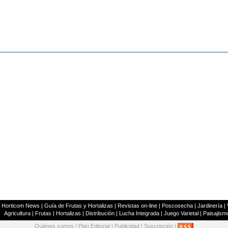
|
Horticom News
|
Guía de Frutas y Hortalizas
|
Revistas on-line
|
Poscosecha
|
Jardinería
|
Agricultura
|
Frutas
|
Hortalizas
|
Distribución
|
Lucha Integrada
|
Juego Varietal
|
Paisajism
Quiénes somos
|
Plan Editorial
|
Publicidad
|
Suscripción
|