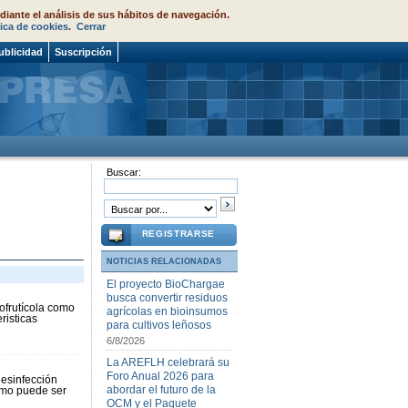
diante el análisis de sus hábitos de navegación.
tica de cookies
.
Cerrar
ublicidad
Suscripción
Buscar:
REGISTRARSE
NOTICIAS RELACIONADAS
El proyecto BioChargae
busca convertir residuos
ofrutícola como
agrícolas en bioinsumos
risticas
para cultivos leñosos
6/8/2026
La AREFLH celebrará su
Foro Anual 2026 para
desinfección
abordar el futuro de la
omo puede ser
OCM y el Paquete