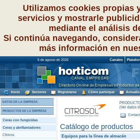
Utilizamos cookies propias 
servicios y mostrarle publici
mediante el análisis 
Si continúa navegando, consider
más información en nue
6 de agosto de 2026
Canales
Platafo
Inicio
Sectores
Registrarse
Cómo participar
Actualiz
DATOS DE LA EMPRESA
PRODUCTOS
(Ver datos 
PRODUCTOS DE LA EMPRESA
Contact
Ceras con fungicidas
Catálogo de productos
Ceras y abrillantadores
Cítricos
Equipos para la línea de almacén