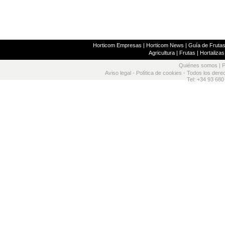
Horticom Empresas
|
Horticom News
|
Guía de Frutas
Agricultura
|
Frutas
|
Hortalizas
Quiénes somos
|
P
Aviso legal
-
Política de cookies
- Todos los dere
Tel: +34 93 680