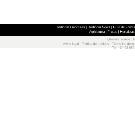
Horticom Empresas
|
Horticom News
|
Guía de Frutas
Agricultura
|
Frutas
|
Hortalizas
Quiénes somos
|
P
Aviso legal
-
Política de cookies
- Todos los dere
Tel: +34 93 680