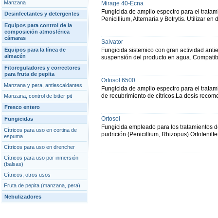
Manzana
Mirage 40-Ecna
Fungicida de amplio espectro para el tratami
Desinfectantes y detergentes
Penicillium, Alternaria y Botrytis. Utilizar 
Equipos para control de la
composición atmosférica
cámaras
Salvator
Equipos para la línea de
Fungicida sistemico con gran actividad antie
almacén
suspensión del producto en agua. Compatibl
Fitoreguladores y correctores
para fruta de pepita
Ortosol 6500
Manzana y pera, antiescaldantes
Fungicida de amplio espectro para el tratam
de recubrimiento de cítricos.La dosis reco
Manzana, control de bitter pit
Fresco entero
Ortosol
Fungicidas
Fungicida empleado para los tratamientos d
Cítricos para uso en cortina de
pudrición (Penicillium, Rhizopus) Ortofenilfe
espuma
Cítricos para uso en drencher
Cítricos para uso por inmersión
(balsas)
Cítricos, otros usos
Fruta de pepita (manzana, pera)
Nebulizadores