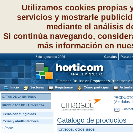
Utilizamos cookies propias 
servicios y mostrarle publici
mediante el análisis 
Si continúa navegando, consider
más información en nue
8 de agosto de 2026
Canales
Platafo
Inicio
Sectores
Registrarse
Cómo participar
Actualiz
DATOS DE LA EMPRESA
PRODUCTOS
(Ver datos 
PRODUCTOS DE LA EMPRESA
Contact
Ceras con fungicidas
Catálogo de productos
Ceras y abrillantadores
Cítricos
Cítricos, otros usos