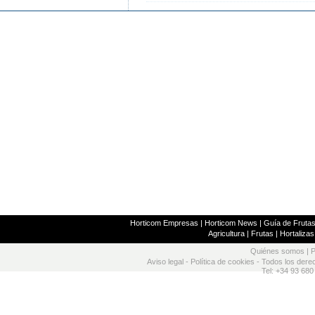
Horticom Empresas
|
Horticom News
|
Guía de Frutas
Agricultura
|
Frutas
|
Hortalizas
Quiénes somos
|
P
Aviso legal
-
Política de cookies
- Todos los dere
Tel: +34 93 680