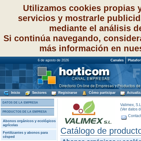
Utilizamos cookies propias 
servicios y mostrarle publici
mediante el análisis 
Si continúa navegando, consider
más información en nue
6 de agosto de 2026
Canales
Platafo
Inicio
Sectores
Registrarse
Cómo participar
Actualiz
DATOS DE LA EMPRESA
Valimex, S.L
(Ver datos 
PRODUCTOS DE LA EMPRESA
Contact
Abonos orgánicos y ecológicos
agrícolas
Catálogo de product
Fertilizantes y abonos para
césped