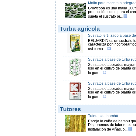
Malla para maceta biodegra
Growcoon es una malla 100% 
producción como para el creci
sujeta el sustrato pr...
Turba agrícola
Sustrato fertilizado a base de
BELJARDIN es un sustrato fer
caracteriza por incorporar to
así como ...
Sustratos a base de turba rub
Sustratos elaborados mayorit
uso en el cultivo de planta o
la gam...
Sustratos a base de turba rub
Sustratos elaborados mayorit
uso en el cultivo de planta o
la gam...
Tutores
Tutores de bambú
Escoja la caña de bambú que
Disponemos de tutor recto, c
instalación de viñas, o...