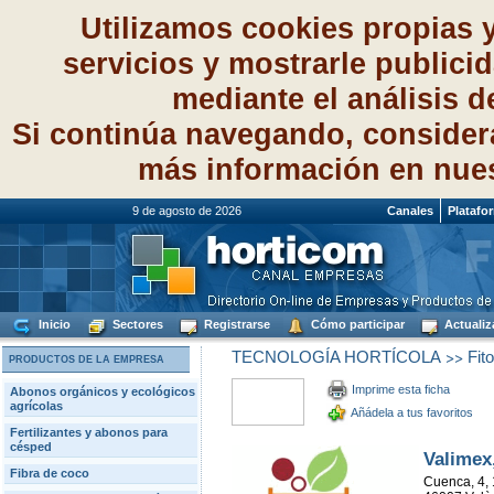
Utilizamos cookies propias 
servicios y mostrarle publici
mediante el análisis 
Si continúa navegando, consider
más información en nue
9 de agosto de 2026
Canales
Platafo
Inicio
Sectores
Registrarse
Cómo participar
Actualiz
>>
TECNOLOGÍA HORTÍCOLA
Fito
PRODUCTOS DE LA EMPRESA
Imprime esta ficha
Abonos orgánicos y ecológicos
agrícolas
Añádela a tus favoritos
Fertilizantes y abonos para
césped
Valimex,
Fibra de coco
Cuenca, 4, 