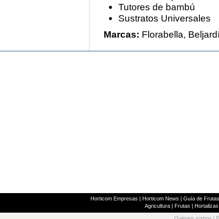
Tutores de bambú
Sustratos Universales
Marcas:
Florabella, Beljard
Horticom Empresas
|
Horticom News
|
Guía de Frutas
Agricultura
|
Frutas
|
Hortalizas
Quiénes somos
|
P