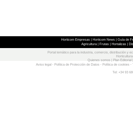
Horticom Empresas
|
Horticom News
|
Guía de Fr
Agricultura
|
Frutas
|
Hortalizas
|
Dis
Portal temático para la industria, comercio, distribución y e
Horticultura
Quienes somos
|
Plan Editorial
Aviso legal
-
Política de Protección de Datos
-
Política de cookies
- 
Tel: +34 93 68