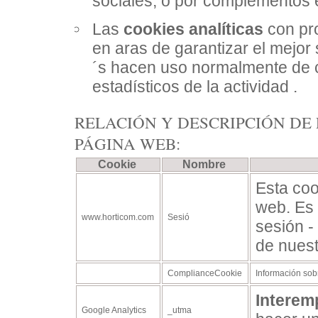
sociales, o por complementos 
Las
cookies analíticas
con pro
en aras de garantizar el mejor s
´s hacen uso normalmente de co
estadísticos de la actividad .
RELACIÓN Y DESCRIPCIÓN DE
PÁGINA WEB:
Cookie
Nombre
Esta coo
web. Es 
www.horticom.com
Sesió
sesión -
de nues
ComplianceCookie
Información sobr
Interem
Google Analytics
_utma