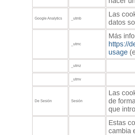
hacer un
Las cook
Google Analytics
_utmb
datos so
Más inf
https://
_utmc
usage
(e
_utmz
_utmv
Las cook
de forma
De Sesión
Sesión
que intr
Estas co
cambia e