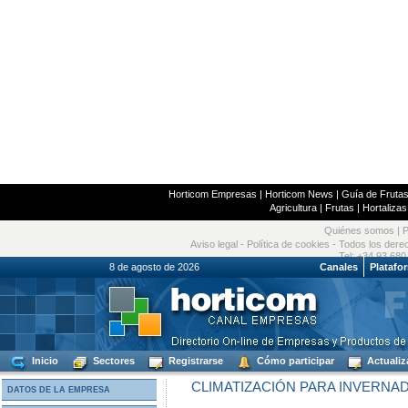
Horticom Empresas
|
Horticom News
|
Guía de Frutas
Agricultura
|
Frutas
|
Hortalizas
Quiénes somos
|
P
Aviso legal
-
Política de cookies
- Todos los dere
Tel: +34 93 680
8 de agosto de 2026
Canales
Platafo
Inicio
Sectores
Registrarse
Cómo participar
Actualiz
CLIMATIZACIÓN PARA INVERNA
DATOS DE LA EMPRESA