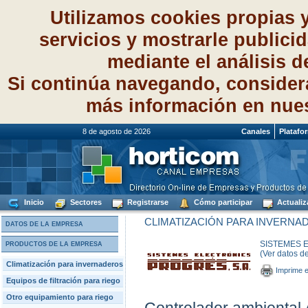
Utilizamos cookies propias 
servicios y mostrarle publici
mediante el análisis 
Si continúa navegando, consider
más información en nue
8 de agosto de 2026
Canales
Platafo
Inicio
Sectores
Registrarse
Cómo participar
Actualiz
CLIMATIZACIÓN PARA INVERNA
DATOS DE LA EMPRESA
SISTEMES E
PRODUCTOS DE LA EMPRESA
(Ver datos d
Climatización para invernaderos
Imprime e
Equipos de filtración para riego
Otro equipamiento para riego