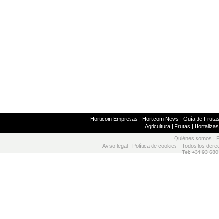
Horticom Empresas
|
Horticom News
|
Guía de Frutas
Agricultura
|
Frutas
|
Hortalizas
Quiénes somos
|
P
Aviso legal
-
Política de cookies
- Todos los dere
Tel: +34 93 680