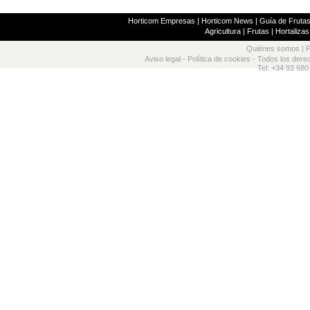
Horticom Empresas
|
Horticom News
|
Guía de Frutas
Agricultura
|
Frutas
|
Hortalizas
Quiénes somos
|
P
Aviso legal
-
Política de cookies
- Todos los dere
Tel: +34 93 680