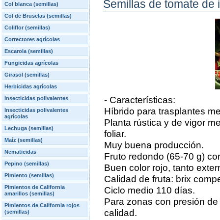
Semillas de tomate de 
Col blanca (semillas)
Col de Bruselas (semillas)
Coliflor (semillas)
Correctores agrícolas
Escarola (semillas)
Fungicidas agrícolas
Girasol (semillas)
Herbicidas agrícolas
- Características:
Insecticidas polivalentes
Híbrido para trasplantes me
Insecticidas polivalentes
agrícolas
Planta rústica y de vigor 
Lechuga (semillas)
foliar.
Maíz (semillas)
Muy buena producción.
Nematicidas
Fruto redondo (65-70 g) co
Pepino (semillas)
Buen color rojo, tanto exte
Pimiento (semillas)
Calidad de fruta: brix compe
Pimientos de California
Ciclo medio 110 días.
amarillos (semillas)
Para zonas con presión de
Pimientos de California rojos
calidad.
(semillas)