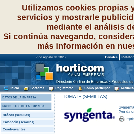
Utilizamos cookies propias 
servicios y mostrarle publici
mediante el análisis 
Si continúa navegando, consider
más información en nue
7 de agosto de 2026
Canales
Platafo
Inicio
Sectores
Registrarse
Cómo participar
Actualiz
TOMATE (SEMILLAS)
DATOS DE LA EMPRESA
PRODUCTOS DE LA EMPRESA
Syngenta
(Ver dato
Brócoli (semillas)
Impri
Calabacín (semillas)
Coadyuvantes