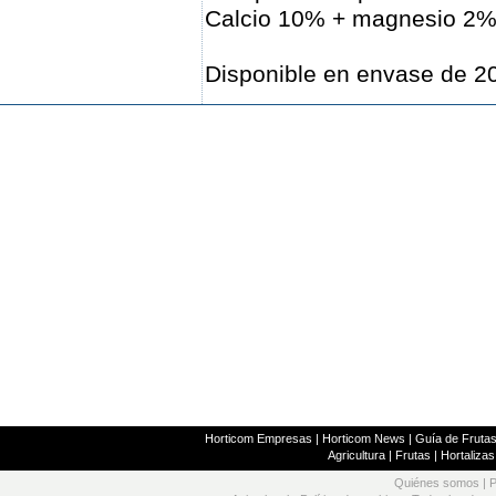
Calcio 10% + magnesio 2%
Disponible en envase de 20 
Horticom Empresas
|
Horticom News
|
Guía de Frutas
Agricultura
|
Frutas
|
Hortalizas
Quiénes somos
|
P