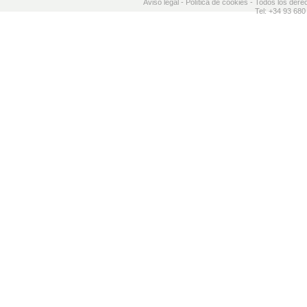
Aviso legal
-
Política de cookies
- Todos los dere
Tel: +34 93 680