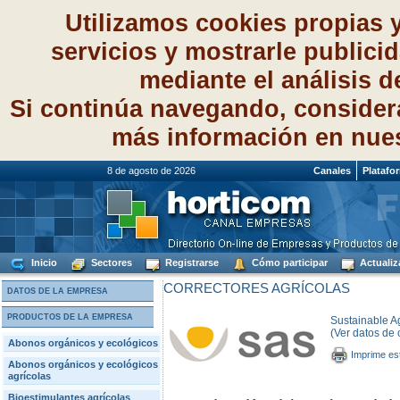
Utilizamos cookies propias 
servicios y mostrarle publici
mediante el análisis 
Si continúa navegando, consider
más información en nue
8 de agosto de 2026
Canales
Platafo
Inicio
Sectores
Registrarse
Cómo participar
Actualiz
CORRECTORES AGRÍCOLAS
DATOS DE LA EMPRESA
PRODUCTOS DE LA EMPRESA
Sustainable Ag
(Ver datos de 
Abonos orgánicos y ecológicos
Imprime es
Abonos orgánicos y ecológicos
agrícolas
Bioestimulantes agrícolas