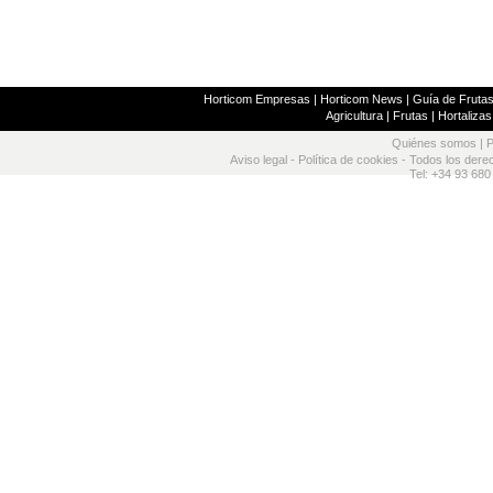
Horticom Empresas
|
Horticom News
|
Guía de Frutas
Agricultura
|
Frutas
|
Hortalizas
Quiénes somos
|
P
Aviso legal
-
Política de cookies
- Todos los dere
Tel: +34 93 680