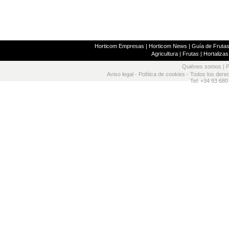
Horticom Empresas
|
Horticom News
|
Guía de Frutas
Agricultura
|
Frutas
|
Hortalizas
Quiénes somos
|
P
Aviso legal
-
Política de cookies
- Todos los dere
Tel: +34 93 680