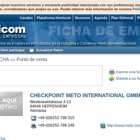
ejorar nuestros servicios y mostrarle publicidad relacionada con sus preferencias me
o, consideramos que acepta su uso. Puede obtener más información en nuestra
Polí
 2026
Canales
Plataforma Horticom
Nosotros
Agenda
Plan Editorial
P
ómo participar
Actualizar Datos
>>
CHA
Punto de venta
Imprime esta fi
Añádela a tus fa
CHECKPOINT METO INTERNATIONAL GMB
Westerwaldstrasse 3-13
64646 HEPPENHEIM
Alemania
+49-(0)6252-798 315
+49-(0)6252-798 348
http://www.meto.co
ión