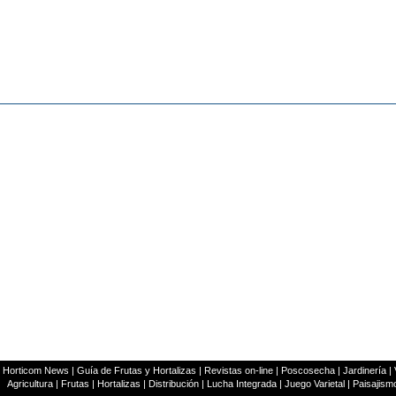
|
Horticom News
|
Guía de Frutas y Hortalizas
|
Revistas on-line
|
Poscosecha
|
Jardinería
|
Agricultura
|
Frutas
|
Hortalizas
|
Distribución
|
Lucha Integrada
|
Juego Varietal
|
Paisajism