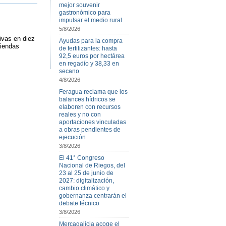
mejor souvenir
gastronómico para
impulsar el medio rural
5/8/2026
ivas en diez
Ayudas para la compra
tiendas
de fertilizantes: hasta
92,5 euros por hectárea
en regadío y 38,33 en
secano
4/8/2026
Feragua reclama que los
balances hídricos se
elaboren con recursos
reales y no con
aportaciones vinculadas
a obras pendientes de
ejecución
3/8/2026
El 41° Congreso
Nacional de Riegos, del
23 al 25 de junio de
2027: digitalización,
cambio climático y
gobernanza centrarán el
debate técnico
3/8/2026
Mercagalicia acoge el