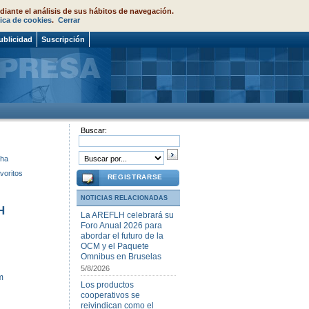
diante el análisis de sus hábitos de navegación.
tica de cookies
.
Cerrar
ublicidad
Suscripción
Buscar:
cha
voritos
REGISTRARSE
NOTICIAS RELACIONADAS
H
La AREFLH celebrará su
Foro Anual 2026 para
abordar el futuro de la
OCM y el Paquete
Omnibus en Bruselas
5/8/2026
m
Los productos
cooperativos se
reivindican como el