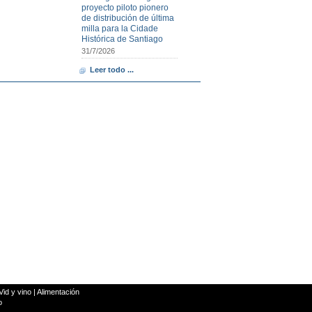
proyecto piloto pionero
de distribución de última
milla para la Cidade
Histórica de Santiago
31/7/2026
Leer todo ...
Vid y vino
|
Alimentación
o