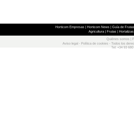
Horticom Empresas
|
Horticom News
|
Guía de Frutas
Agricultura
|
Frutas
|
Hortalizas
Quiénes somos
|
P
Aviso legal
-
Política de cookies
- Todos los dere
Tel: +34 93 680