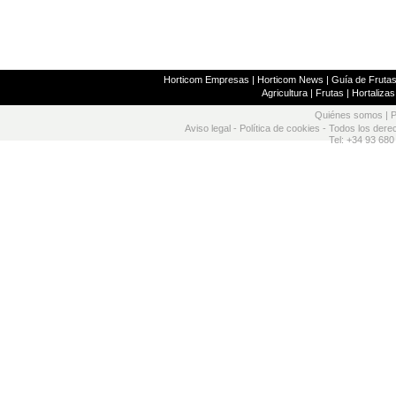
Horticom Empresas
|
Horticom News
|
Guía de Frutas
Agricultura
|
Frutas
|
Hortalizas
Quiénes somos
|
P
Aviso legal
-
Política de cookies
- Todos los dere
Tel: +34 93 680