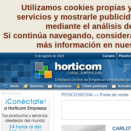
Utilizamos cookies propias 
servicios y mostrarle publici
mediante el análisis 
Si continúa navegando, consider
más información en nue
6 de agosto de 2026
Canales
Platafo
Inicio
Sectores
Registrarse
Cómo participar
Actualiz
>>
POSCOSECHA
Punto de venta
CARLOT