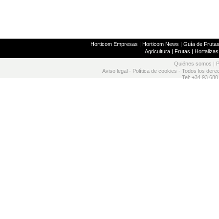
Horticom Empresas
|
Horticom News
|
Guía de Frutas
Agricultura
|
Frutas
|
Hortalizas
Quiénes somos
|
P
Aviso legal
-
Política de cookies
- Todos los dere
Tel: +34 93 680