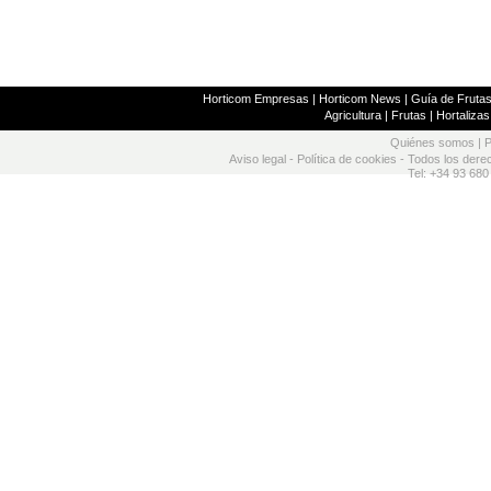
Horticom Empresas
|
Horticom News
|
Guía de Frutas
Agricultura
|
Frutas
|
Hortalizas
Quiénes somos
|
P
Aviso legal
-
Política de cookies
- Todos los dere
Tel: +34 93 680