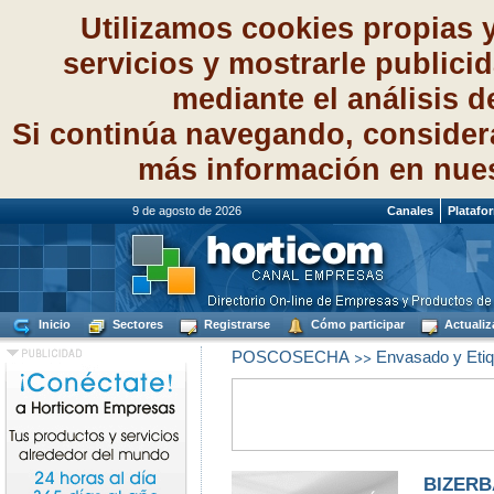
Utilizamos cookies propias 
servicios y mostrarle publici
mediante el análisis 
Si continúa navegando, consider
más información en nue
9 de agosto de 2026
Canales
Platafo
Inicio
Sectores
Registrarse
Cómo participar
Actualiz
>>
POSCOSECHA
Envasado y Etiq
BIZERB