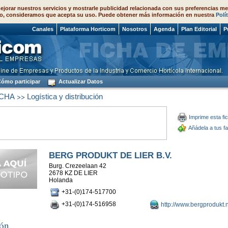
ejorar nuestros servicios y mostrarle publicidad relacionada con sus preferencias me
o, consideramos que acepta su uso. Puede obtener más información en nuestra
Polí
 2026
Canales
Plataforma Horticom
Nosotros
Agenda
Plan Editorial
P
ómo participar
Actualizar Datos
>>
CHA
Logística y distribución
Imprime esta fi
Añádela a tus fa
BERG PRODUKT DE LIER B.V.
Burg. Crezeelaan 42
2678 KZ DE LIER
Holanda
+31-(0)174-517700
+31-(0)174-516958
http://www.bergprodukt.n
ión