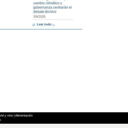
cambio climático y
gobernanza centrarán el
debate técnico
3/8/2026
Leer todo ...
Vid y vino
|
Alimentación
o