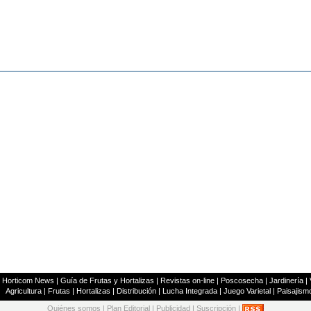
|
Horticom News
|
Guía de Frutas y Hortalizas
|
Revistas on-line
|
Poscosecha
|
Jardinería
|
Agricultura
|
Frutas
|
Hortalizas
|
Distribución
|
Lucha Integrada
|
Juego Varietal
|
Paisajism
Quiénes somos
|
Plan Editorial
|
Publicidad
|
Suscripción
|