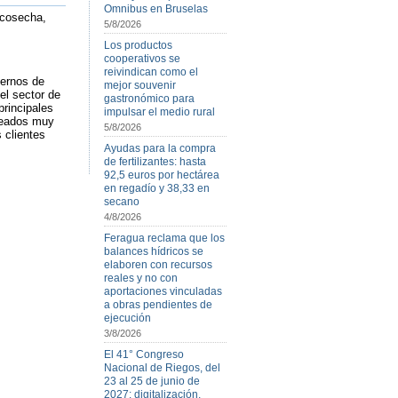
Omnibus en Bruselas
e cosecha,
5/8/2026
Los productos
cooperativos se
reivindican como el
dernos de
mejor souvenir
el sector de
gastronómico para
principales
impulsar el medio rural
pleados muy
5/8/2026
 clientes
Ayudas para la compra
de fertilizantes: hasta
92,5 euros por hectárea
en regadío y 38,33 en
secano
4/8/2026
Feragua reclama que los
balances hídricos se
elaboren con recursos
reales y no con
aportaciones vinculadas
a obras pendientes de
ejecución
3/8/2026
El 41° Congreso
Nacional de Riegos, del
23 al 25 de junio de
2027: digitalización,