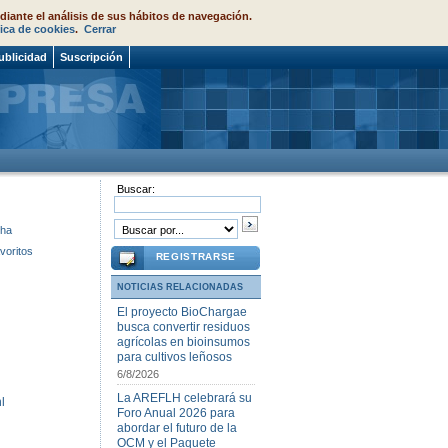
diante el análisis de sus hábitos de navegación.
tica de cookies
.
Cerrar
ublicidad
Suscripción
Buscar:
cha
voritos
REGISTRARSE
NOTICIAS RELACIONADAS
El proyecto BioChargae
busca convertir residuos
agrícolas en bioinsumos
para cultivos leñosos
6/8/2026
La AREFLH celebrará su
l
Foro Anual 2026 para
abordar el futuro de la
OCM y el Paquete