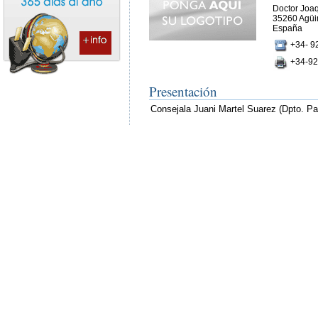
Doctor Joaqu
35260 Agüi
España
+34- 9
+34-92
Presentación
Consejala Juani Martel Suarez (Dpto. Par