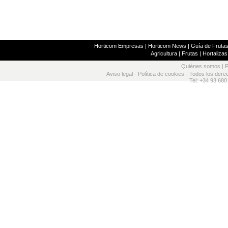
Horticom Empresas
|
Horticom News
|
Guía de Frutas
Agricultura
|
Frutas
|
Hortalizas
Quiénes somos
|
P
Aviso legal
-
Política de cookies
- Todos los dere
Tel: +34 93 680