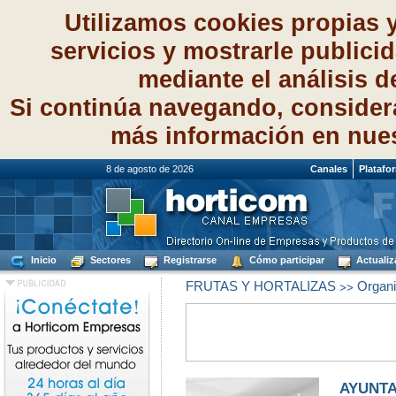
Utilizamos cookies propias 
servicios y mostrarle publici
mediante el análisis 
Si continúa navegando, consider
más información en nue
8 de agosto de 2026
Canales
Platafo
Inicio
Sectores
Registrarse
Cómo participar
Actualiz
>>
FRUTAS Y HORTALIZAS
Organi
AYUNTA