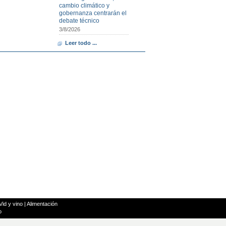
cambio climático y
gobernanza centrarán el
debate técnico
3/8/2026
Leer todo ...
Vid y vino
|
Alimentación
o