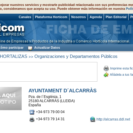
ejorar nuestros servicios y mostrarle publicidad relacionada con sus preferencias me
o, consideramos que acepta su uso. Puede obtener más información en nuestra
Polí
 2026
Canales
Plataforma Horticom
Nosotros
Agenda
Plan Editorial
P
ómo participar
Actualizar Datos
>>
 HORTALIZAS
Organizaciones y Departamentos Públicos
Imprime esta fi
Añádela a tus fa
AYUNTAMENT D´ALCARRÀS
Pza. de l´Església, 1
25180 ALCARRÀS (LLEIDA)
España
+34-973 79 00 04
+34-973 79 14 31
http://alcarras.ddl.net