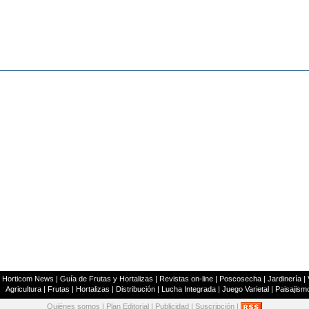
|
Horticom News
|
Guía de Frutas y Hortalizas
|
Revistas on-line
|
Poscosecha
|
Jardinería
|
Agricultura
|
Frutas
|
Hortalizas
|
Distribución
|
Lucha Integrada
|
Juego Varietal
|
Paisajism
Quiénes somos
|
Plan Editorial
|
Publicidad
|
Suscripción
|