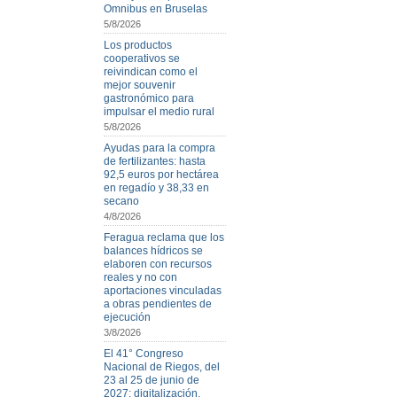
Omnibus en Bruselas
5/8/2026
Los productos
cooperativos se
reivindican como el
mejor souvenir
gastronómico para
impulsar el medio rural
5/8/2026
Ayudas para la compra
de fertilizantes: hasta
92,5 euros por hectárea
en regadío y 38,33 en
secano
4/8/2026
Feragua reclama que los
balances hídricos se
elaboren con recursos
reales y no con
aportaciones vinculadas
a obras pendientes de
ejecución
3/8/2026
El 41° Congreso
Nacional de Riegos, del
23 al 25 de junio de
2027: digitalización,