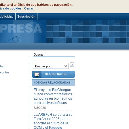
diante el análisis de sus hábitos de navegación.
tica de cookies
.
Cerrar
ublicidad
Suscripción
Buscar:
cha
voritos
REGISTRARSE
NOTICIAS RELACIONADAS
El proyecto BioChargae
busca convertir residuos
agrícolas en bioinsumos
para cultivos leñosos
6/8/2026
La AREFLH celebrará su
Foro Anual 2026 para
abordar el futuro de la
OCM y el Paquete