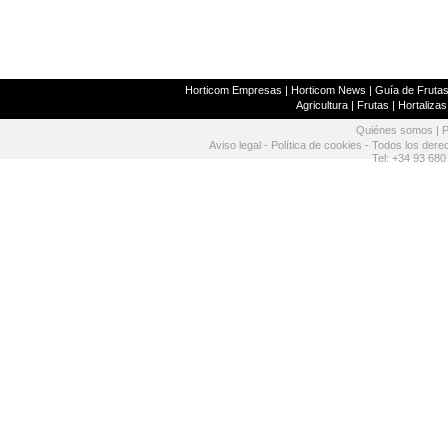
Horticom Empresas
|
Horticom News
|
Guía de Frutas
Agricultura
|
Frutas
|
Hortalizas
Quiénes somos
|
P
Aviso legal
-
Política de cookies
- Todos los dere
Tel: +34 93 680