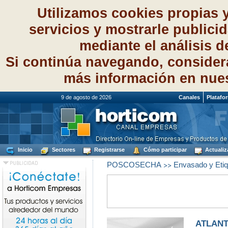
Utilizamos cookies propias 
servicios y mostrarle publici
mediante el análisis 
Si continúa navegando, consider
más información en nue
9 de agosto de 2026
Canales
Platafo
Inicio
Sectores
Registrarse
Cómo participar
Actualiz
>>
POSCOSECHA
Envasado y Etiqu
ATLANTA