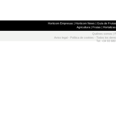
Horticom Empresas
|
Horticom News
|
Guía de Frutas
Agricultura
|
Frutas
|
Hortalizas
Quiénes somos
|
P
Aviso legal
-
Política de cookies
- Todos los dere
Tel: +34 93 680