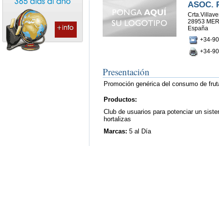
ASOC. 
Crta.Villav
28953 ME
España
+34-90
+34-90
Presentación
Promoción genérica del consumo de fruta
Productos:
Club de usuarios para potenciar un siste
hortalizas
Marcas:
5 al Día