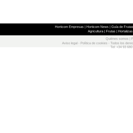
Horticom Empresas
|
Horticom News
|
Guía de Frutas
Agricultura
|
Frutas
|
Hortalizas
Quiénes somos
|
P
Aviso legal
-
Política de cookies
- Todos los dere
Tel: +34 93 680