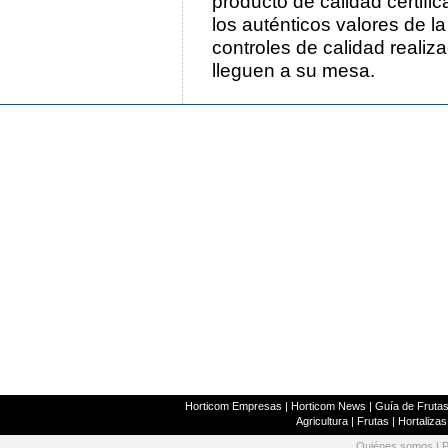
producto de calidad certifi
los auténticos valores de l
controles de calidad realiz
lleguen a su mesa.
Horticom Empresas
|
Horticom News
|
Guía de Frutas
Agricultura
|
Frutas
|
Hortalizas
Quiénes somos
|
P