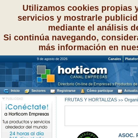
Utilizamos cookies propias 
servicios y mostrarle publici
mediante el análisis 
Si continúa navegando, consider
más información en nue
9 de agosto de 2026
Canales
Platafo
Inicio
Sectores
Registrarse
Cómo participar
Actualiz
>>
FRUTAS Y HORTALIZAS
Organi
ASOC. 