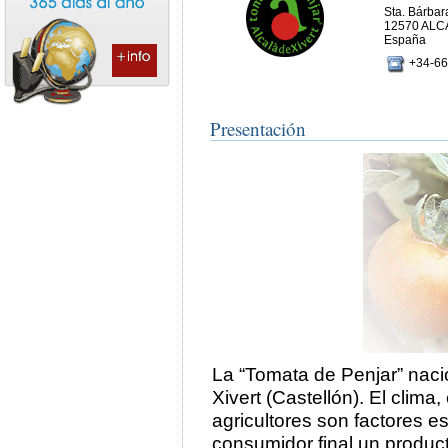
Sta. Bárbara
12570 ALC
España
+34-66
Presentación
La “Tomata de Penjar” nació
Xivert (Castellón). El clima,
agricultores son factores e
consumidor final un product