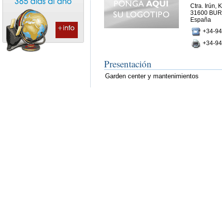
Ctra. Irún, 
31600 BUR
España
+34-94
+34-94
Presentación
Garden center y mantenimientos