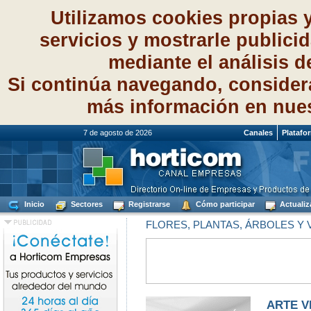
Utilizamos cookies propias 
servicios y mostrarle publici
mediante el análisis 
Si continúa navegando, consider
más información en nue
7 de agosto de 2026
Canales
Platafo
Inicio
Sectores
Registrarse
Cómo participar
Actualiz
FLORES, PLANTAS, ÁRBOLES Y
ARTE V