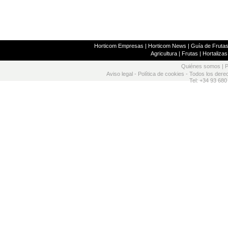
Horticom Empresas
|
Horticom News
|
Guía de Frutas
Agricultura
|
Frutas
|
Hortalizas
Quiénes somos
|
P
Aviso legal
-
Política de cookies
- Todos los dere
Tel: +34 93 680