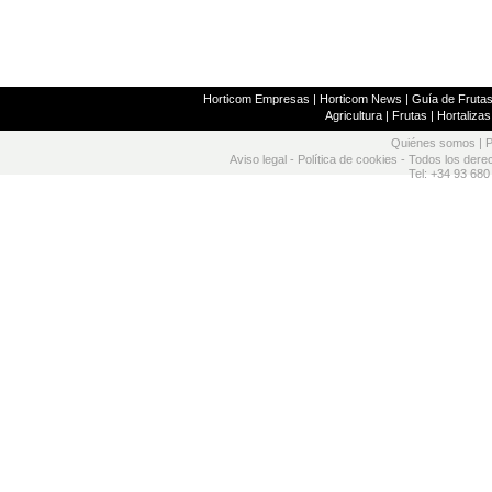
Horticom Empresas
|
Horticom News
|
Guía de Frutas
Agricultura
|
Frutas
|
Hortalizas
Quiénes somos
|
P
Aviso legal
-
Política de cookies
- Todos los dere
Tel: +34 93 680