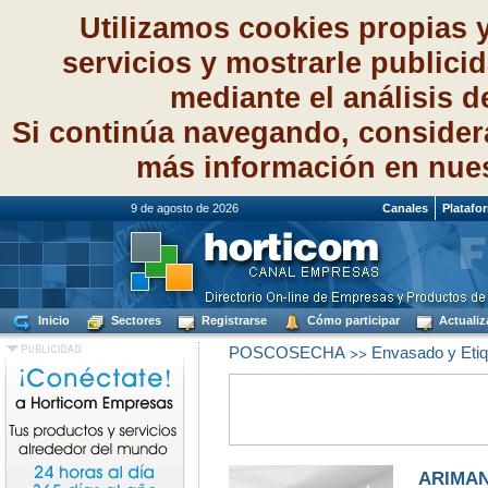
Utilizamos cookies propias 
servicios y mostrarle publici
mediante el análisis 
Si continúa navegando, consider
más información en nue
9 de agosto de 2026
Canales
Platafo
Inicio
Sectores
Registrarse
Cómo participar
Actualiz
>>
POSCOSECHA
Envasado y Etiqu
ARIMAN,