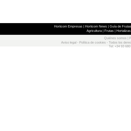
Horticom Empresas
|
Horticom News
|
Guía de Frutas
Agricultura
|
Frutas
|
Hortalizas
Quiénes somos
|
P
Aviso legal
-
Política de cookies
- Todos los dere
Tel: +34 93 680