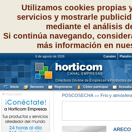
Utilizamos cookies propias 
servicios y mostrarle publici
mediante el análisis 
Si continúa navegando, consider
más información en nue
6 de agosto de 2026
Canales
Platafo
Inicio
Sectores
Registrarse
Cómo participar
Actualiz
>>
POSCOSECHA
Frío y atmósfera
ARECO