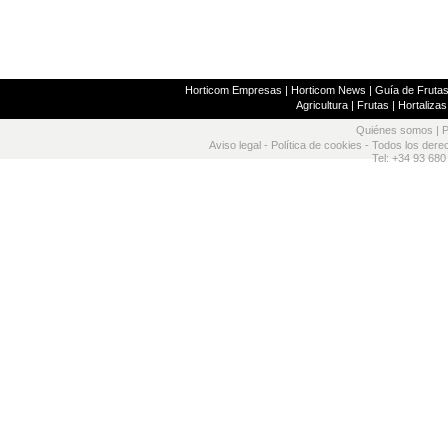
Horticom Empresas
|
Horticom News
|
Guía de Frutas
Agricultura
|
Frutas
|
Hortalizas
Quiénes somos
|
P
Aviso legal
-
Política de cookies
- Todos los dere
Tel: +34 93 680