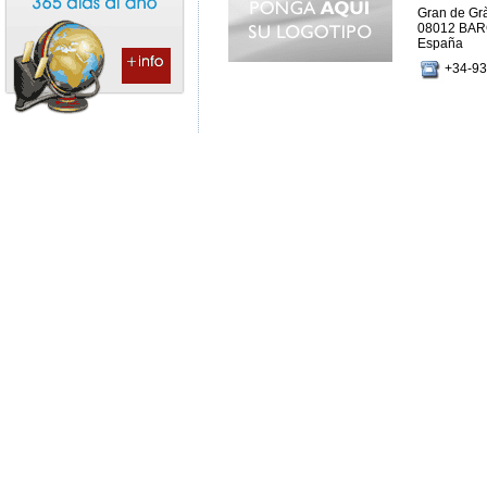
Gran de Grà
08012 BA
España
+34-93