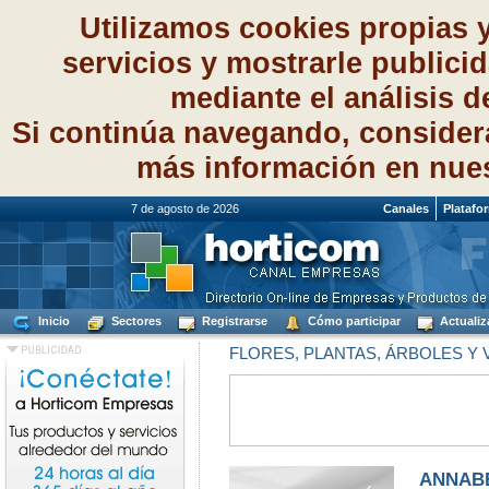
Utilizamos cookies propias 
servicios y mostrarle publici
mediante el análisis 
Si continúa navegando, consider
más información en nue
7 de agosto de 2026
Canales
Platafo
Inicio
Sectores
Registrarse
Cómo participar
Actualiz
FLORES, PLANTAS, ÁRBOLES Y
ANNABE