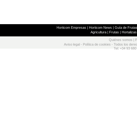
Horticom Empresas
|
Horticom News
|
Guía de Frutas
Agricultura
|
Frutas
|
Hortalizas
Quiénes somos
|
P
Aviso legal
-
Política de cookies
- Todos los dere
Tel: +34 93 680