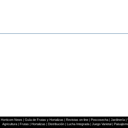
|
Horticom News
|
Guía de Frutas y Hortalizas
|
Revistas on-line
|
Poscosecha
|
Jardinería
|
Agricultura
|
Frutas
|
Hortalizas
|
Distribución
|
Lucha Integrada
|
Juego Varietal
|
Paisajism