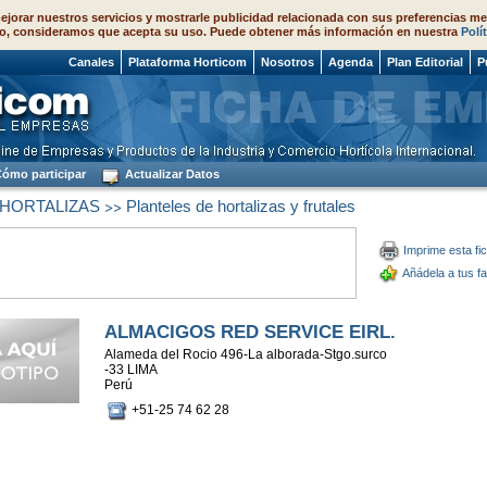
ejorar nuestros servicios y mostrarle publicidad relacionada con sus preferencias me
o, consideramos que acepta su uso. Puede obtener más información en nuestra
Polí
 2026
Canales
Plataforma Horticom
Nosotros
Agenda
Plan Editorial
P
ómo participar
Actualizar Datos
>>
 HORTALIZAS
Planteles de hortalizas y frutales
Imprime esta fi
Añádela a tus fa
ALMACIGOS RED SERVICE EIRL.
Alameda del Rocio 496-La alborada-Stgo.surco
-33 LIMA
Perú
+51-25 74 62 28