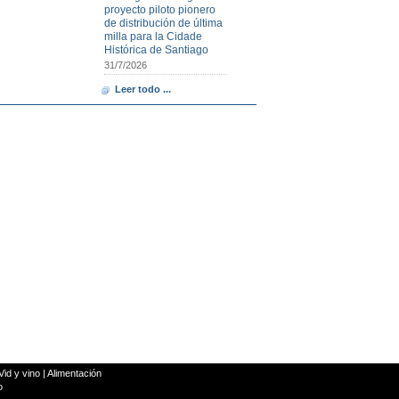
proyecto piloto pionero
de distribución de última
milla para la Cidade
Histórica de Santiago
31/7/2026
Leer todo ...
Vid y vino
|
Alimentación
o