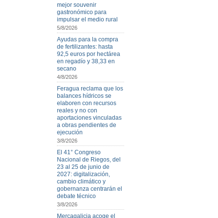
mejor souvenir
gastronómico para
impulsar el medio rural
5/8/2026
Ayudas para la compra
de fertilizantes: hasta
92,5 euros por hectárea
en regadío y 38,33 en
secano
4/8/2026
Feragua reclama que los
balances hídricos se
elaboren con recursos
reales y no con
aportaciones vinculadas
a obras pendientes de
ejecución
3/8/2026
El 41° Congreso
Nacional de Riegos, del
23 al 25 de junio de
2027: digitalización,
cambio climático y
gobernanza centrarán el
debate técnico
3/8/2026
Mercagalicia acoge el