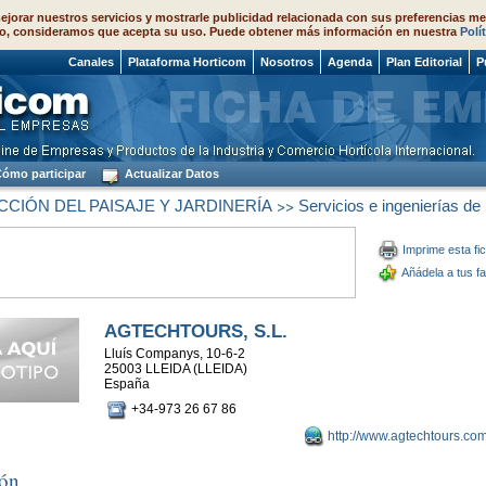
ejorar nuestros servicios y mostrarle publicidad relacionada con sus preferencias me
o, consideramos que acepta su uso. Puede obtener más información en nuestra
Polí
 2026
Canales
Plataforma Horticom
Nosotros
Agenda
Plan Editorial
P
ómo participar
Actualizar Datos
>>
CIÓN DEL PAISAJE Y JARDINERÍA
Servicios e ingenierías de
Imprime esta fi
Añádela a tus fa
AGTECHTOURS, S.L.
Lluís Companys, 10-6-2
25003 LLEIDA (LLEIDA)
España
+34-973 26 67 86
http://www.agtechtours.co
ión