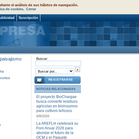
diante el análisis de sus hábitos de navegación.
tica de cookies
.
Cerrar
ublicidad
Suscripción
 paisajismo
Buscar:
cha
voritos
REGISTRARSE
NOTICIAS RELACIONADAS
El proyecto BioChargae
busca convertir residuos
agrícolas en bioinsumos
para cultivos leñosos
6/8/2026
La AREFLH celebrará su
m
Foro Anual 2026 para
abordar el futuro de la
OCM y el Paquete