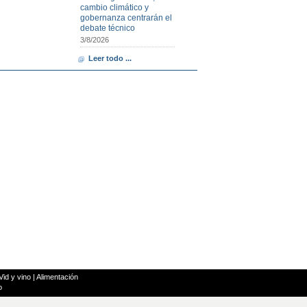
cambio climático y
gobernanza centrarán el
debate técnico
3/8/2026
Leer todo ...
Vid y vino
|
Alimentación
o