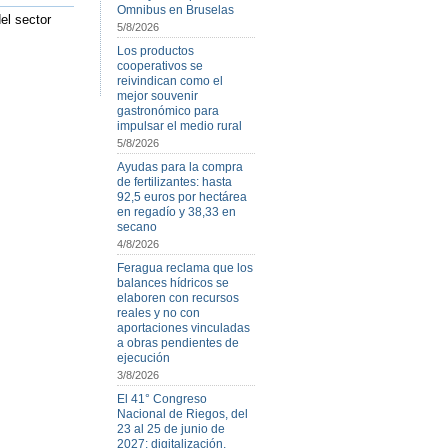
Omnibus en Bruselas
el sector
5/8/2026
Los productos
cooperativos se
reivindican como el
mejor souvenir
gastronómico para
impulsar el medio rural
5/8/2026
Ayudas para la compra
de fertilizantes: hasta
92,5 euros por hectárea
en regadío y 38,33 en
secano
4/8/2026
Feragua reclama que los
balances hídricos se
elaboren con recursos
reales y no con
aportaciones vinculadas
a obras pendientes de
ejecución
3/8/2026
El 41° Congreso
Nacional de Riegos, del
23 al 25 de junio de
2027: digitalización,