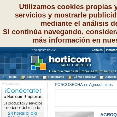
Utilizamos cookies propias 
servicios y mostrarle publici
mediante el análisis 
Si continúa navegando, consider
más información en nue
7 de agosto de 2026
Canales
Platafo
Inicio
Sectores
Registrarse
Cómo participar
Actualiz
>>
POSCOSECHA
Agroquímicos
AGROQU