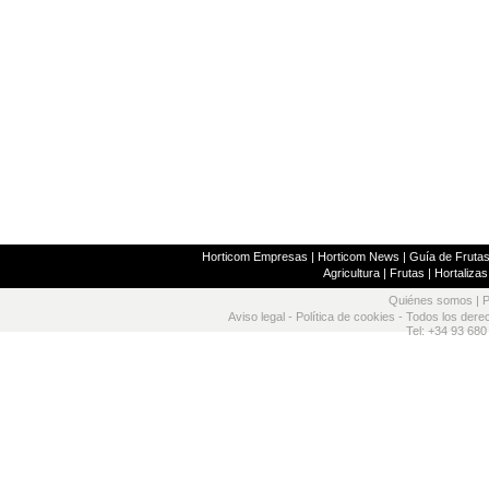
Horticom Empresas
|
Horticom News
|
Guía de Frutas
Agricultura
|
Frutas
|
Hortalizas
Quiénes somos
|
P
Aviso legal
-
Política de cookies
- Todos los dere
Tel: +34 93 680