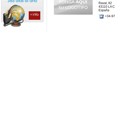
Raval, 82
43110 LA 
España
+34-97