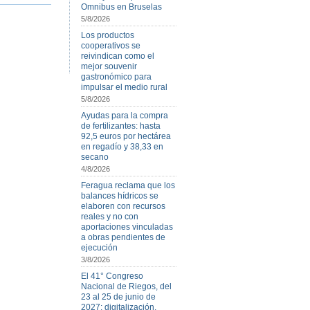
Omnibus en Bruselas
5/8/2026
Los productos
cooperativos se
reivindican como el
mejor souvenir
gastronómico para
impulsar el medio rural
5/8/2026
Ayudas para la compra
de fertilizantes: hasta
92,5 euros por hectárea
en regadío y 38,33 en
secano
4/8/2026
Feragua reclama que los
balances hídricos se
elaboren con recursos
reales y no con
aportaciones vinculadas
a obras pendientes de
ejecución
3/8/2026
El 41° Congreso
Nacional de Riegos, del
23 al 25 de junio de
2027: digitalización,