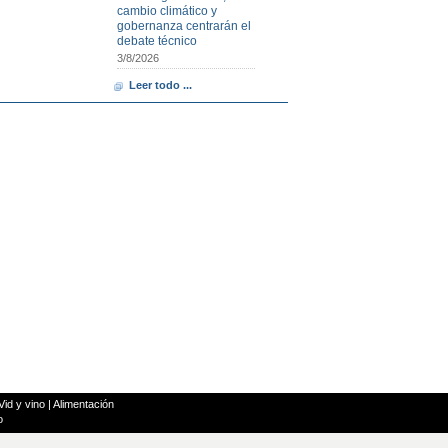
cambio climático y
gobernanza centrarán el
debate técnico
3/8/2026
Leer todo ...
Vid y vino
|
Alimentación
o