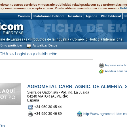
ejorar nuestros servicios y mostrarle publicidad relacionada con sus preferencias me
o, consideramos que acepta su uso. Puede obtener más información en nuestra
Polí
 2026
Canales
Plataforma Horticom
Nosotros
Agenda
Plan Editorial
P
ómo participar
Actualizar Datos
>>
CHA
Logística y distribución
Imprime esta fi
Añádela a tus fa
AGROMETAL CARR. AGRIC. DE ALMERÍA, S
Sierra de Gador, s/n - Pol. Ind. La Juaida
04240 VIATOR (ALMERÍA)
España
+34-950 30 45 44
+34-950 30 46 89
http://www.agrometal-idm.c
ión