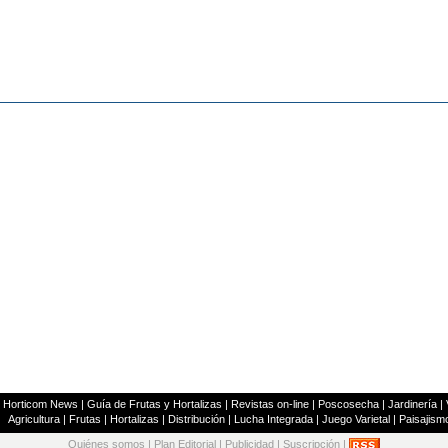
|
Horticom News
|
Guía de Frutas y Hortalizas
|
Revistas on-line
|
Poscosecha
|
Jardinería
|
Agricultura
|
Frutas
|
Hortalizas
|
Distribución
|
Lucha Integrada
|
Juego Varietal
|
Paisajism
Quiénes somos
|
Plan Editorial
|
Publicidad
|
Suscripción
|