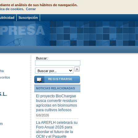
diante el análisis de sus hábitos de navegación.
tica de cookies
.
Cerrar
ublicidad
Suscripción
Buscar:
cha
voritos
REGISTRARSE
NOTICIAS RELACIONADAS
.L.
El proyecto BioChargae
busca convertir residuos
agrícolas en bioinsumos
para cultivos leñosos
6/8/2026
La AREFLH celebrará su
om
Foro Anual 2026 para
abordar el futuro de la
OCM y el Paquete