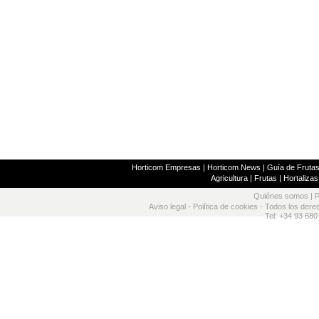
Horticom Empresas
|
Horticom News
|
Guía de Frutas
Agricultura
|
Frutas
|
Hortalizas
Quiénes somos
|
P
Aviso legal
-
Política de cookies
- Todos los dere
Tel: +34 93 680