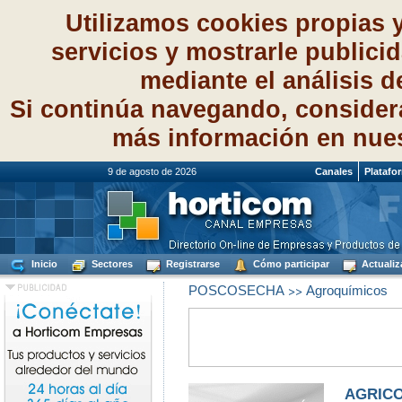
Utilizamos cookies propias 
servicios y mostrarle publici
mediante el análisis 
Si continúa navegando, consider
más información en nue
9 de agosto de 2026
Canales
Platafo
Inicio
Sectores
Registrarse
Cómo participar
Actualiz
>>
POSCOSECHA
Agroquímicos
AGRICO