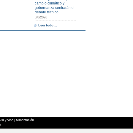
cambio climático y
gobernanza centrarán el
debate técnico
3/8/2026
Leer todo ...
Vid y vino
|
Alimentación
o