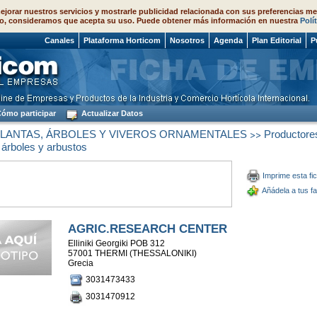
ejorar nuestros servicios y mostrarle publicidad relacionada con sus preferencias me
o, consideramos que acepta su uso. Puede obtener más información en nuestra
Polí
 2026
Canales
Plataforma Horticom
Nosotros
Agenda
Plan Editorial
P
ómo participar
Actualizar Datos
>>
PLANTAS, ÁRBOLES Y VIVEROS ORNAMENTALES
Productore
árboles y arbustos
Imprime esta fi
Añádela a tus fa
AGRIC.RESEARCH CENTER
Elliniki Georgiki POB 312
57001 THERMI (THESSALONIKI)
Grecia
3031473433
3031470912