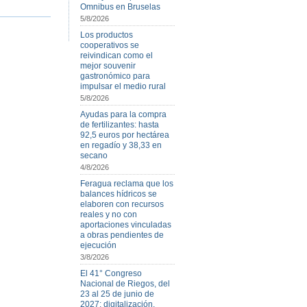
Omnibus en Bruselas
5/8/2026
Los productos
cooperativos se
reivindican como el
mejor souvenir
gastronómico para
impulsar el medio rural
5/8/2026
Ayudas para la compra
de fertilizantes: hasta
92,5 euros por hectárea
en regadío y 38,33 en
secano
4/8/2026
Feragua reclama que los
balances hídricos se
elaboren con recursos
reales y no con
aportaciones vinculadas
a obras pendientes de
ejecución
3/8/2026
El 41° Congreso
Nacional de Riegos, del
23 al 25 de junio de
2027: digitalización,