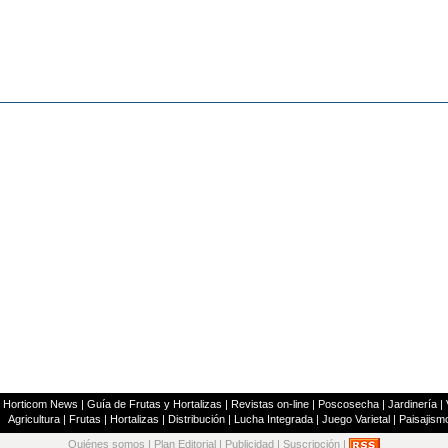
|
Horticom News
|
Guía de Frutas y Hortalizas
|
Revistas on-line
|
Poscosecha
|
Jardinería
|
Agricultura
|
Frutas
|
Hortalizas
|
Distribución
|
Lucha Integrada
|
Juego Varietal
|
Paisajism
Quiénes somos
|
Plan Editorial
|
Publicidad
|
Suscripción
|