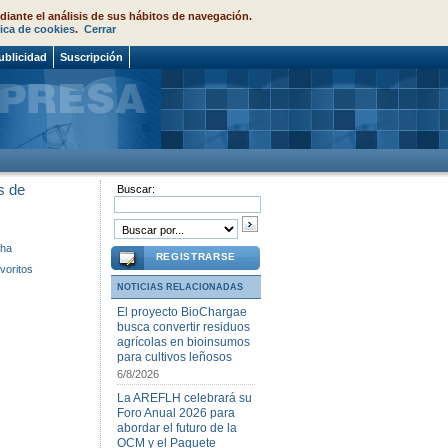
diante el análisis de sus hábitos de navegación.
tica de cookies
.
Cerrar
ublicidad
Suscripción
s de
Buscar:
cha
REGISTRARSE
voritos
NOTICIAS RELACIONADAS
El proyecto BioChargae
busca convertir residuos
agrícolas en bioinsumos
para cultivos leñosos
6/8/2026
La AREFLH celebrará su
Foro Anual 2026 para
abordar el futuro de la
OCM y el Paquete